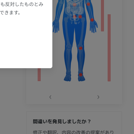
にも反対したものとみ
もできます。
‹
›
間違いを発見しましたか？
節造影
修正や翻訳、内容の改善の提案があり