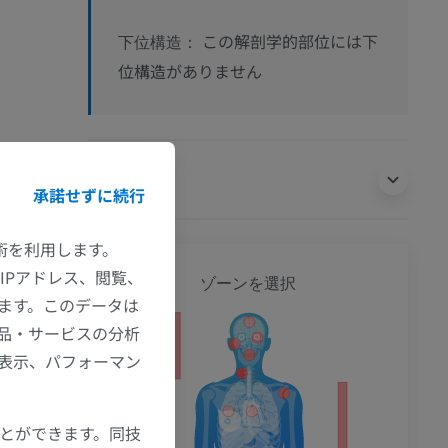
この解剖学的部位には下
下位構造：
位構造がありません
翻訳
承諾せずに続行
技術を利用します。
全身
IPアドレス、閲覧、
ゾーンを選択
ます。このデータは
品・サービスの分析
ション
の表示、パフォーマン
ことができます。同技