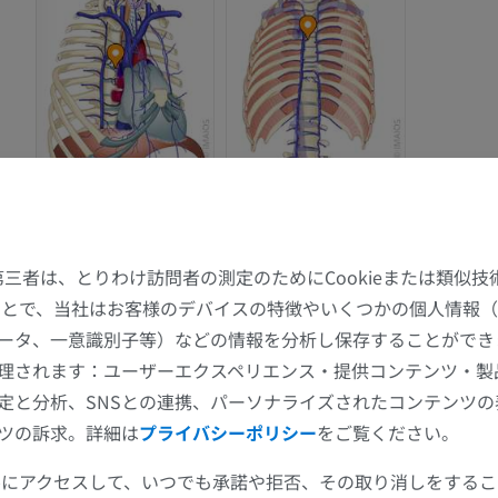
た第三者は、とりわけ訪問者の測定のためにCookieまたは類似
上肢
下肢
することで、当社はお客様のデバイスの特徴やいくつかの個人情報（
ータ、一意識別子等）などの情報を分析し保存することができ
上肢MRI
下肢
理されます：ユーザーエクスペリエンス・提供コンテンツ・製
MRI
イラストレー
定と分析、SNSとの連携、パーソナライズされたコンテンツ
プレミアム
プレミアム
ツの訴求。詳細は
プライバシーポリシー
をご覧ください。
ツールにアクセスして、いつでも承諾や拒否、その取り消しをする
肩関節MRI
下肢X線