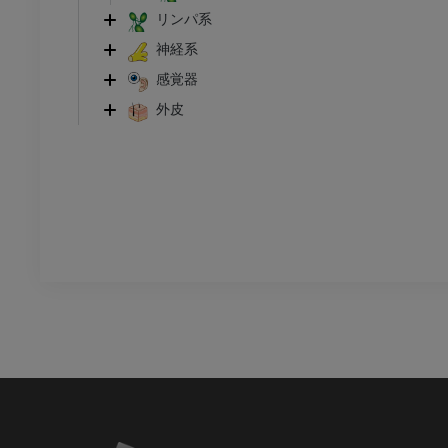
CT
リンパ系
プレミアム
神経系
感覚器
外皮