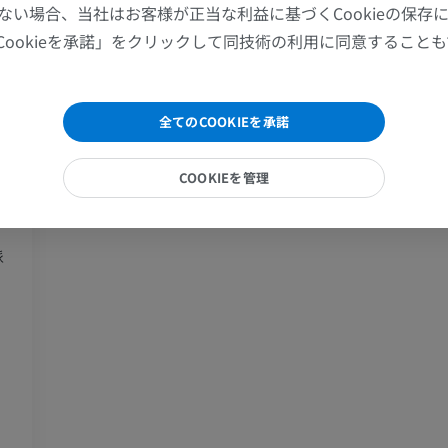
ない場合、当社はお客様が正当な利益に基づくCookieの保存
MRI
X線画像
Cookieを承諾」をクリックして同技術の利用に同意すること
プレミアム
無料
手関節MRI
下肢MRI
全てのCOOKIEを承諾
MRI
MRI
プレミアム
プレミアム
COOKIEを管理
肘関節MRI
股関節MRI
MRI
MRI
脈
プレミアム
プレミアム
手部MRI
膝 MRI
MRI
MRI
プレミアム
プレミアム
上肢X線
膝関節CT関