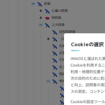
静脈
心臓の静脈
肺静脈
上大静脈
頭頸部静脈
［右・左］腕頭静脈
Cookieの選択
右腕頭静脈
左腕頭静脈
IMAIOSと選ばれ
不対甲状腺静脈叢
足首 - 足
Cookieを利用
左上肋間静脈
利用・地理的位置デ
頸静脈弓
I
足根MRI
次の目的のために処
奇静脈
MRI
と向上、訪問者の測
奇静脈弓
アム
プレミアム
スの測定、コンテン
右上肋間静脈
Cookieの設定
半奇静脈
CT関節造影
前足MRI