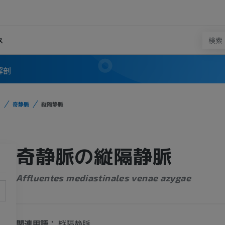
ス
解剖
奇静脈
縦隔静脈
奇静脈の縦隔静脈
Affluentes mediastinales venae azygae
関連用語：
縦隔静脈