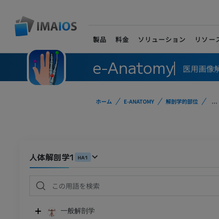
製品
料金
ソリューション
リソー
e-Anatomy
医用画像
ホーム
E-ANATOMY
解剖学的部位
...
人体解剖学1
HA1
一般解剖学