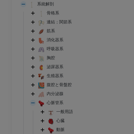
系統解剖
骨格系
連結；関節系
筋系
消化器系
呼吸器系
胸腔
泌尿器系
生殖器系
腹腔と骨盤腔
内分泌腺
心脈管系
一般用語
心臓
動脈