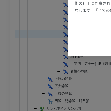
術の利用に同意され
節造影
MRI
副半奇静脈
なします。「全ての
食道静脈
アム
プレミアム
気管支静脈
RI
下肢MRI
心膜静脈
MRI
縦隔静脈
アム
プレミアム
上横隔静脈
上行腰静脈
線
下肢X線
肋下静脈
像
X線画像
［第四～第十一］肋間静
無料
脊柱の静脈
上肢の静脈
下肢
トレーション
イラストレーション
下大静脈
下肢の静脈
アム
プレミアム
門脈；門静脈；肝門脈
足根および足部のCT
リンパ本幹とリンパ管