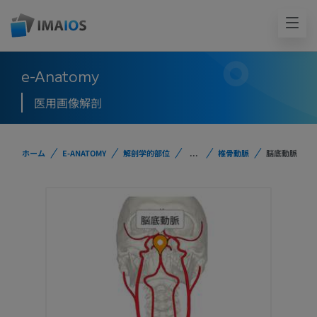
e-Anatomy
医用画像解剖
ホーム
E-ANATOMY
解剖学的部位
...
椎骨動脈
脳底動脈