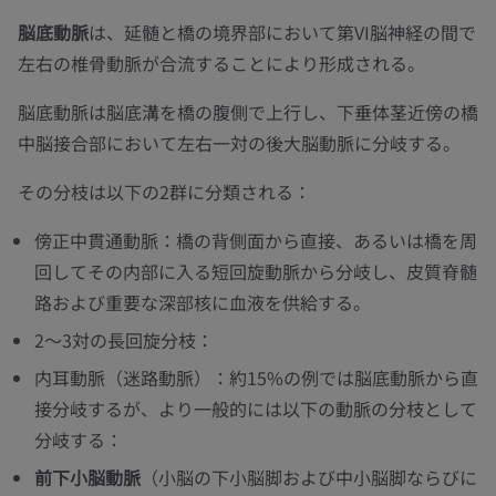
脳底動脈
は、延髄と橋の境界部において第VI脳神経の間で
左右の椎骨動脈が合流することにより形成される。
脳底動脈は脳底溝を橋の腹側で上行し、下垂体茎近傍の橋
中脳接合部において左右一対の後大脳動脈に分岐する。
その分枝は以下の2群に分類される：
傍正中貫通動脈：橋の背側面から直接、あるいは橋を周
回してその内部に入る短回旋動脈から分岐し、皮質脊髄
路および重要な深部核に血液を供給する。
2〜3対の長回旋分枝：
内耳動脈（迷路動脈）：約15%の例では脳底動脈から直
接分岐するが、より一般的には以下の動脈の分枝として
分岐する：
前下小脳動脈
（小脳の下小脳脚および中小脳脚ならびに