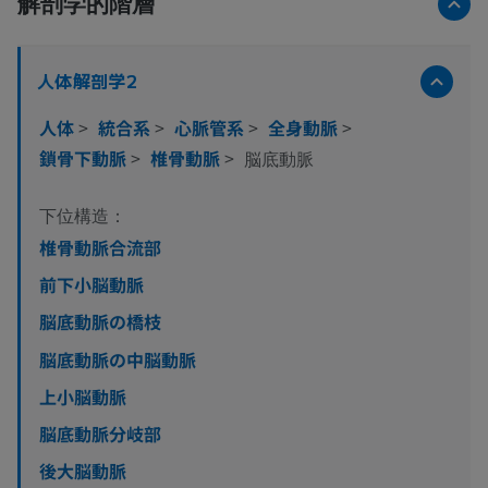
解剖学的階層
人体解剖学2
人体
>
統合系
>
心脈管系
>
全身動脈
>
鎖骨下動脈
>
椎骨動脈
>
脳底動脈
下位構造：
椎骨動脈合流部
前下小脳動脈
脳底動脈の橋枝
脳底動脈の中脳動脈
上小脳動脈
脳底動脈分岐部
後大脳動脈