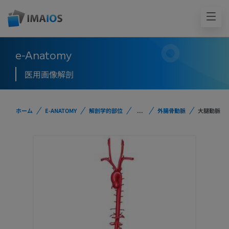
e-Anatomy
医用画像解剖
ホーム
E-ANATOMY
解剖学的部位
...
外腸骨動脈
大腿動脈