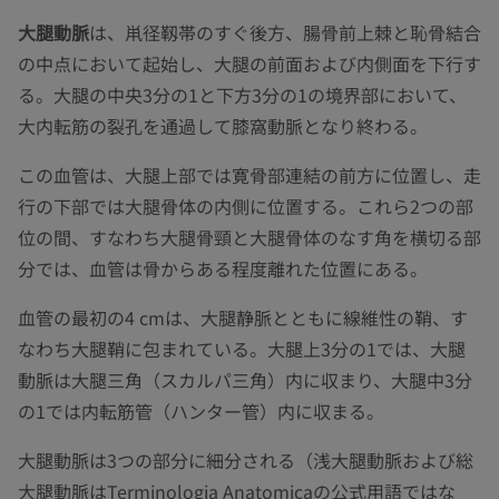
大腿動脈
は、鼡径靱帯のすぐ後方、腸骨前上棘と恥骨結合
の中点において起始し、大腿の前面および内側面を下行す
る。大腿の中央3分の1と下方3分の1の境界部において、
大内転筋の裂孔を通過して膝窩動脈となり終わる。
この血管は、大腿上部では寛骨部連結の前方に位置し、走
行の下部では大腿骨体の内側に位置する。これら2つの部
位の間、すなわち大腿骨頸と大腿骨体のなす角を横切る部
分では、血管は骨からある程度離れた位置にある。
血管の最初の4 cmは、大腿静脈とともに線維性の鞘、す
なわち大腿鞘に包まれている。大腿上3分の1では、大腿
動脈は大腿三角（スカルパ三角）内に収まり、大腿中3分
の1では内転筋管（ハンター管）内に収まる。
大腿動脈は3つの部分に細分される（浅大腿動脈および総
大腿動脈はTerminologia Anatomicaの公式用語ではな