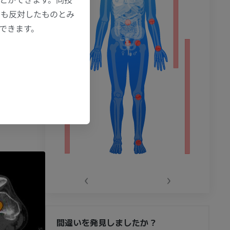
 of Middle
にも反対したものとみ
M, et
もできます。
ter of the
Shahid S,
ery.
ery.
‹
›
間違いを発見しましたか？