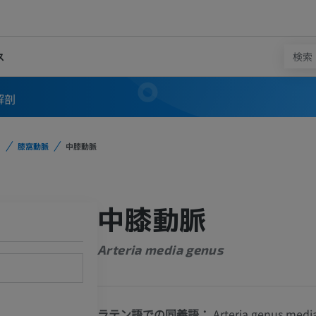
ス
解剖
膝窩動脈
中膝動脈
中膝動脈
Arteria media genus
ラテン語での同義語：
Arteria genus medi