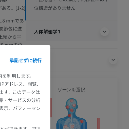
る。[1-2]
位構造がありません
.8 mmであ
方関節包に進
人体解剖学1
上顆から平
38 mmの位
m、大腿骨顆
翻訳
承諾せずに続行
する。[1]
び外側の2本
技術を利用します。
IPアドレス、閲覧、
全身
ゾーンを選択
ます。このデータは
品・サービスの分析
告する
の表示、パフォーマン
ション
ことができます。同技