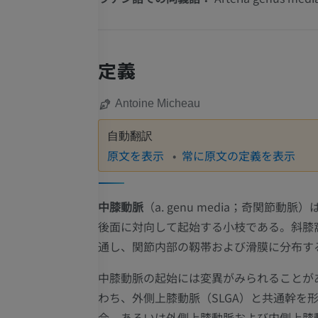
定義
Antoine Micheau
自動翻訳
原文を表示
常に原文の定義を表示
中膝動脈
（a. genu media；奇関節動脈
後面に対向して起始する小枝である。斜膝
通し、関節内部の靱帯および滑膜に分布す
中膝動脈の起始には変異がみられることが
わち、外側上膝動脈（SLGA）と共通幹を
合、あるいは外側上膝動脈および内側上膝