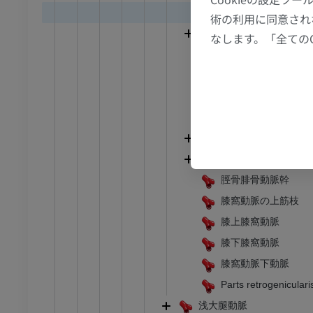
CT関節造影
前足MRI
中膝動脈
術の利用に同意され
節造影
MRI
腓腹動脈
なします。「全ての
アム
プレミアム
外側下膝動脈
内側下膝動脈
RI
下肢MRI
膝関節動脈網
MRI
膝蓋動脈網
アム
プレミアム
前脛骨動脈
後脛骨動脈
線
下肢X線
脛骨腓骨動脈幹
像
X線画像
膝窩動脈の上筋枝
無料
膝上膝窩動脈
膝下膝窩動脈
下肢
トレーション
イラストレーション
膝窩動脈下動脈
Parts retrogeniculari
アム
プレミアム
浅大腿動脈