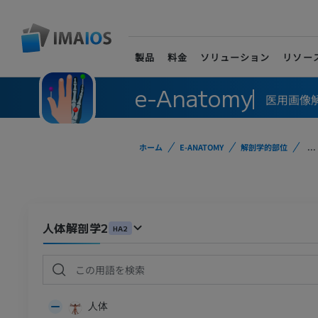
製品
料金
ソリューション
リソー
e-Anatomy
医用画像
ホーム
E-ANATOMY
解剖学的部位
...
人体解剖学2
HA2
人体