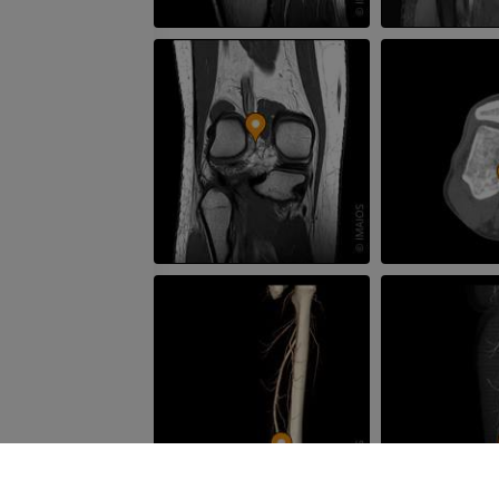
下腿（動脈・
CT
無料
下肢動脈造影
血管造影
無料