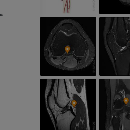
上肢X線
膝関節CT関
X線画像
CT関節造影
is
プレミアム
プレミアム
上肢
足関節・後足
イラストレーション
MRI
プレミアム
プレミアム
上肢動脈造影
前足MRI
血管造影
MRI
無料
プレミアム
Visible Human Project
下肢CTA
写真
CT
プレミアム
プレミアム