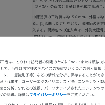
（SMGA）の両者と共通幹を形成する場合があ
中膝動脈の平均長は約15.6 mm、外径は約1
る。[1]弯曲した走行をとり、膝関節の後
入する。関節包への進入点は、外側大腿骨
均34.88 mm、内側大腿骨上顆から平均46.
置にある。後方正中線から外側へ5.74 m
下面から垂直方向に28.73 mmの位置に存在
関節包を通過した後、中膝動脈は内側およ
た第三者は、とりわけ訪問者の測定のためにCookieまたは類似
の小枝に分岐する。
することで、当社はお客様のデバイスの特徴やいくつかの個人情報（
上肢
下肢
ータ、一意識別子等）などの情報を分析し保存することができ
この翻訳に問題がありますか？
理されます：ユーザーエクスペリエンス・提供コンテンツ・製
報
上肢MRI
下肢
定と分析、SNSとの連携、パーソナライズされたコンテンツ
MRI
イラストレー
ツの訴求。詳細は
プライバシーポリシー
をご覧ください。
プレミアム
プレミアム
参考文献
ツールにアクセスして、いつでも承諾や拒否、その取り消しをする