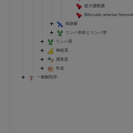
足根および足部のCT
総大腿動脈
CT
Bifurcatio arteriae femoral
プレミアム
体静脈
リンパ本幹とリンパ管
リンパ系
神経系
感覚器
外皮
一般解剖学