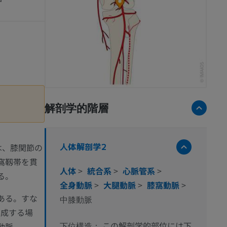
解剖学的階層
人体解剖学2
）は、膝関節の
窩靱帯を貫
人体
>
統合系
>
心脈管系
>
る。
全身動脈
>
大腿動脈
>
膝窩動脈
>
ある。すな
中膝動脈
形成する場
この解剖学的部位には下
動脈
下位構造：