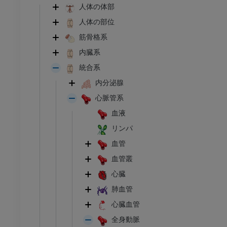
人体の体部
人体の部位
筋骨格系
内臓系
統合系
内分泌腺
心脈管系
血液
リンパ
血管
血管叢
心臓
肺血管
心臓血管
全身動脈