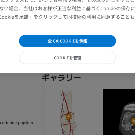
1.
Microsurgical Anatomy of the Extra-Articular Segment
肩関節MRI
下肢X線
ない場合、当社はお客様が正当な利益に基づくCookieの保存
Blagojević Z, Vukomanović B, Kadija 
Genicular Artery.
MRI
X線画像
al.International Orthopaedics. 2015;39(11):2109-15.
Cookieを承諾」をクリックして同技術の利用に同意すること
doi:10.1007/s00264-015-2843-2.
プレミアム
無料
2.
A Cadaveric Study of the Branching Pattern and Diame
手関節MRI
下肢MRI
Genicular Arteries: A Focus on the Middle Genicular Art
全てのCOOKIEを承諾
Saghir N, Cawley O, Saujani S.The Journal of Knee Surg
MRI
MRI
2015;28(5):417-24. doi:10.1055/s-0035-1549021.
プレミアム
プレミアム
COOKIEを管理
肘関節MRI
股関節MRI
ギャラリー
MRI
MRI
プレミアム
プレミアム
手部MRI
膝 MRI
MRI
MRI
s arteriae poplitea
プレミアム
プレミアム