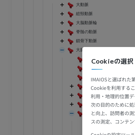
大動脈
総頸動脈
大脳動脈輪
脊髄の動脈
鎖骨下動脈
大腿動脈
浅腹壁動脈
Cookieの選択
浅腸骨回旋動脈
浅外陰部動脈
IMAIOSと選ばれ
深外陰部動脈
Cookieを利用
足首 - 足
下行膝動脈
利用・地理的位置デ
次の目的のために処
大腿深動脈
I
足根MRI
と向上、訪問者の測
膝窩動脈
MRI
スの測定、コンテン
外側上膝動脈
アム
プレミアム
内側上膝動脈
Cookieの設定