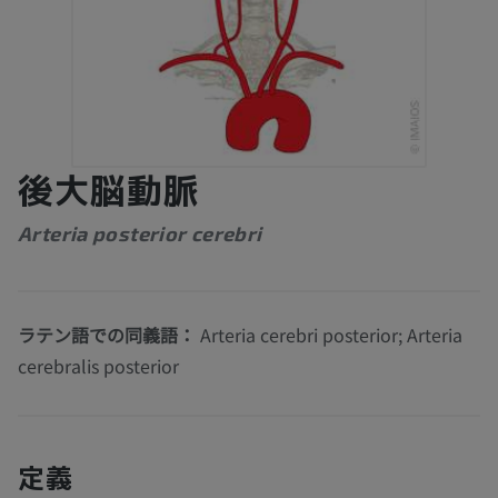
後大脳動脈
Arteria posterior cerebri
ラテン語での同義語：
Arteria cerebri posterior; Arteria
cerebralis posterior
定義