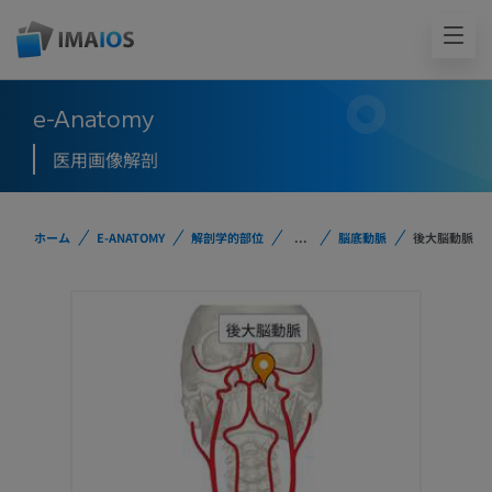
e-Anatomy
医用画像解剖
ホーム
E-ANATOMY
解剖学的部位
...
脳底動脈
後大脳動脈