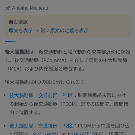
Antoine Micheau
自動翻訳
原文を表示
常に原文の定義を表示
後大脳動脈
は、後交通動脈と脳底動脈の交差部近傍に起始
し、後交通動脈（PCommA）を介して同側の中大脳動脈
（MCA）および内頸動脈と吻合する。
後大脳動脈は4つの区に分けられる：
：脳底動脈終末部におけ
後大脳動脈：交通前部；P1区
る起始から後交通動脈（PCOM）までの区間で、脚間槽
内に位置する。
：PCOMから中脳を回り込
後大脳動脈：交通後部；P2区
む区間で、
および
（後部；迂回部）
P2A（前部）
P2P区