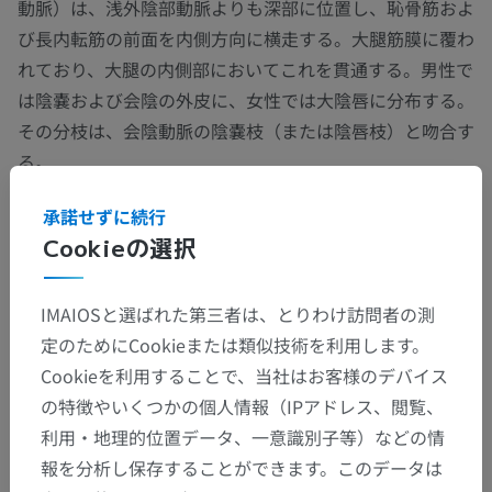
動脈）は、浅外陰部動脈よりも深部に位置し、恥骨筋およ
び長内転筋の前面を内側方向に横走する。大腿筋膜に覆わ
れており、大腿の内側部においてこれを貫通する。男性で
は陰嚢および会陰の外皮に、女性では大陰唇に分布する。
その分枝は、会陰動脈の陰嚢枝（または陰唇枝）と吻合す
る。
承諾せずに続行
この翻訳に問題がありますか？
報告する
Cookieの選択
IMAIOSと選ばれた第三者は、とりわけ訪問者の測
ギャラリー
定のためにCookieまたは類似技術を利用します。
Cookieを利用することで、当社はお客様のデバイス
の特徴やいくつかの個人情報（IPアドレス、閲覧、
利用・地理的位置データ、一意識別子等）などの情
報を分析し保存することができます。このデータは