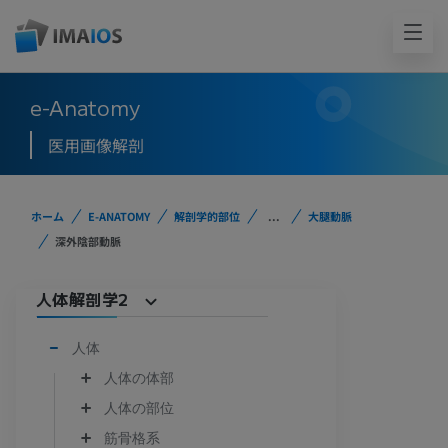
e-Anatomy
医用画像解剖
ホーム
E-ANATOMY
解剖学的部位
...
大腿動脈
深外陰部動脈
人体解剖学2
人体
人体の体部
人体の部位
筋骨格系