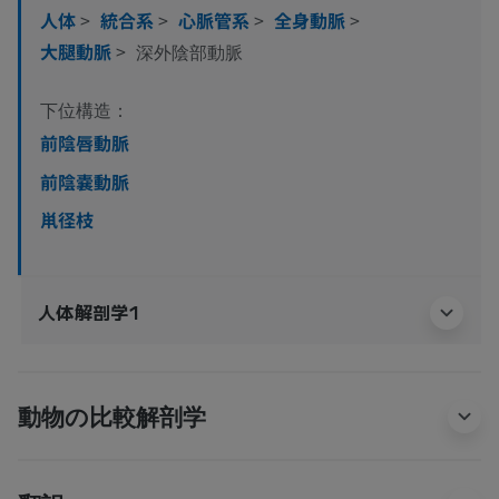
人体
>
統合系
>
心脈管系
>
全身動脈
>
大腿動脈
>
深外陰部動脈
下位構造：
前陰唇動脈
前陰嚢動脈
鼡径枝
人体解剖学1
動物の比較解剖学