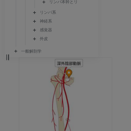
リンパ本幹とリンパ管
リンパ系
神経系
感覚器
外皮
一般解剖学