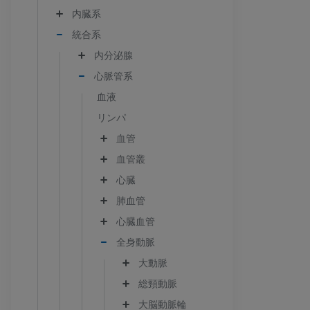
内臓系
統合系
内分泌腺
心脈管系
血液
リンパ
血管
血管叢
心臓
肺血管
心臓血管
全身動脈
大動脈
総頸動脈
大脳動脈輪