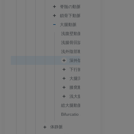
脊髄の動脈
鎖骨下動脈
大腿動脈
浅腹壁動脈
浅腸骨回旋動脈
浅外陰部動脈
深外陰部動脈
下行膝動脈
大腿深動脈
膝窩動脈
浅大腿動脈
総大腿動脈
Bifurcatio arteriae femoralis
体静脈