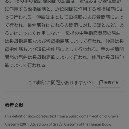
る。 指の手の指節間関節の屈曲は、近位および遠位関節
に作用する深指屈筋と、近位関節に作用する浅指屈筋によ
って行われる。伸展は主として虫様筋および骨間筋によっ
て行われ、長伸筋群はこれらの関節に対してほとんど、あ
るいはまったく作用しない。 母指の中手指節関節の屈曲
は長母指屈筋および短母指屈筋によって行われ、伸展は長
母指伸筋および短母指伸筋によって行われる。手の指節間
関節の屈曲は長母指屈筋によって行われ、伸展は長母指伸
筋によって行われる。
この翻訳に問題がありますか？
報告する
参考文献
This definition incorporates text from a public domain edition of Gray's
Anatomy (20th U.S. edition of Gray's Anatomy of the Human Body,