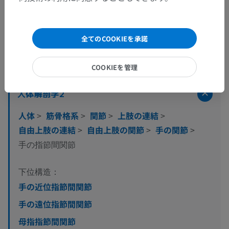
全てのCOOKIEを承諾
解剖学的階層
COOKIEを管理
人体解剖学2
人体
>
筋骨格系
>
関節
>
上肢の連結
>
自由上肢の連結
>
自由上肢の関節
>
手の関節
>
手の指節間関節
下位構造：
手の近位指節間関節
手の遠位指節間関節
母指指節間関節