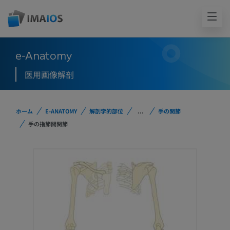
e-Anatomy
医用画像解剖
ホーム
E-ANATOMY
解剖学的部位
...
手の関節
手の指節間関節