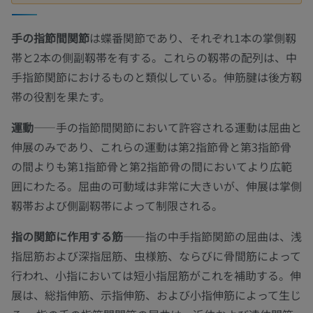
手の指節間関節
は蝶番関節であり、それぞれ1本の掌側靱
帯と2本の側副靱帯を有する。これらの靱帯の配列は、中
手指節関節におけるものと類似している。伸筋腱は後方靱
帯の役割を果たす。
運動
——手の指節間関節において許容される運動は屈曲と
伸展のみであり、これらの運動は第2指節骨と第3指節骨
の間よりも第1指節骨と第2指節骨の間においてより広範
囲にわたる。屈曲の可動域は非常に大きいが、伸展は掌側
靱帯および側副靱帯によって制限される。
指の関節に作用する筋
——指の中手指節関節の屈曲は、浅
指屈筋および深指屈筋、虫様筋、ならびに骨間筋によって
行われ、小指においては短小指屈筋がこれを補助する。伸
展は、総指伸筋、示指伸筋、および小指伸筋によって生じ