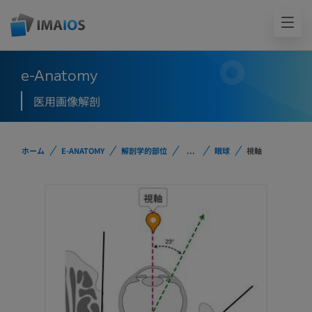
e-Anatomy
医用画像解剖
ホーム
E-ANATOMY
解剖学的部位
...
眼球
視軸