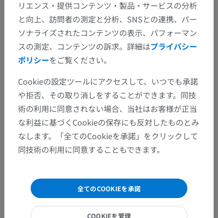
人体解剖学1
リエンス・提供コンテンツ・製品・サービスの分析
と向上、訪問者の測定と分析、SNSとの連携、パー
系統解剖
>
感覚器
>
眼および関係構造
>
眼球
>
ソナライズされたコンテンツの表示、パフォーマン
視軸
スの測定、コンテンツの訴求。詳細は
プライバシー
ポリシー
をご覧ください。
この解剖学的部位には下位構造がありま
下位構造：
せん
Cookieの設定ツールにアクセスして、いつでも承諾
や拒否、その取り消しをすることができます。同技
術の利用に同意されない場合、当社はお客様が正当
人体神経解剖学
な利益に基づくCookieの保存にも反対したものとみ
なします。「全てのCookieを承諾」をクリックして
同技術の利用に同意することもできます。
動物の比較解剖学
全てのCOOKIEを承諾
翻訳
COOKIEを管理