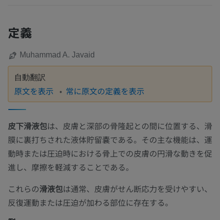
定義
Muhammad A. Javaid
自動翻訳
原文を表示
常に原文の定義を表示
皮下滑液包
は、皮膚と深部の骨隆起との間に位置する、滑
膜に裏打ちされた液体貯留嚢である。その主な機能は、運
動時または圧迫時における骨上での皮膚の円滑な動きを促
進し、摩擦を軽減することである。
これらの
滑液包
は通常、皮膚がせん断応力を受けやすい、
反復運動または圧迫が加わる部位に存在する。