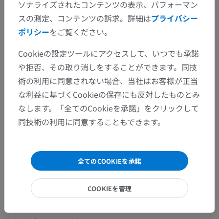
ソナライズされたコンテンツの表示、パフォーマン
この解剖学的部位には下位構造がありま
下位構造：
スの測定、コンテンツの訴求。詳細は
プライバシー
せん
ポリシー
をご覧ください。
Cookieの設定ツールにアクセスして、いつでも承諾
人体解剖学1
や拒否、その取り消しをすることができます。同技
術の利用に同意されない場合、当社はお客様が正当
な利益に基づくCookieの保存にも反対したものとみ
動物の比較解剖学
なします。「全てのCookieを承諾」をクリックして
同技術の利用に同意することもできます。
翻訳
全てのCOOKIEを承諾
COOKIEを管理
間違いを発見しましたか？
修正や翻訳、内容の改善の提案がありましたらどう