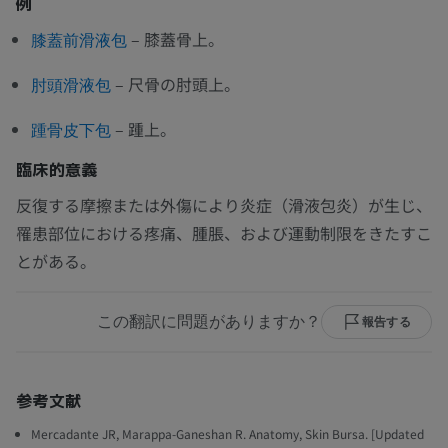
例
– 膝蓋骨上。
膝蓋前滑液包
– 尺骨の肘頭上。
肘頭滑液包
– 踵上。
踵骨皮下包
臨床的意義
反復する摩擦または外傷により炎症（滑液包炎）が生じ、
罹患部位における疼痛、腫脹、および運動制限をきたすこ
とがある。
この翻訳に問題がありますか？
報告する
参考文献
Mercadante JR, Marappa-Ganeshan R. Anatomy, Skin Bursa. [Updated