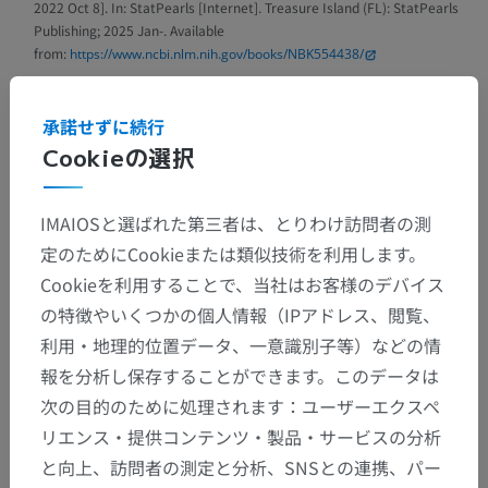
2022 Oct 8]. In: StatPearls [Internet]. Treasure Island (FL): StatPearls
Publishing; 2025 Jan-. Available
from:
https://www.ncbi.nlm.nih.gov/books/NBK554438/
Williams CH, Jamal Z, Sternard BT. Bursitis. [Updated 2023 Jul 24]. In:
StatPearls [Internet]. Treasure Island (FL): StatPearls Publishing; 2025
承諾せずに続行
Jan-. Available from:
https://www.ncbi.nlm.nih.gov/books/NBK513340/
Cookieの選択
Gray, H. (2016)
Gray’s anatomy the anatomical basis of clinical practice
.
41st edition. Edited by S. Standring. New York: Elsevier.
IMAIOSと選ばれた第三者は、とりわけ訪問者の測
定のためにCookieまたは類似技術を利用します。
Cookieを利用することで、当社はお客様のデバイス
の特徴やいくつかの個人情報（IPアドレス、閲覧、
解剖学的階層
利用・地理的位置データ、一意識別子等）などの情
報を分析し保存することができます。このデータは
人体解剖学2
次の目的のために処理されます：ユーザーエクスペ
リエンス・提供コンテンツ・製品・サービスの分析
人体
>
筋骨格系
>
筋系
>
滑液包
>
皮下滑液包
と向上、訪問者の測定と分析、SNSとの連携、パー