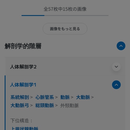
全57枚中15枚の画像
画像をもっと見る
解剖学的階層
人体解剖学2
人体解剖学1
系統解剖
>
心脈管系
>
動脈
>
大動脈
>
大動脈弓
>
総頸動脈
>
外頸動脈
下位構造：
上甲状腺動脈