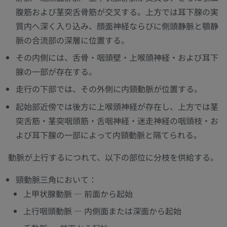
腹筋および茎突舌骨筋が交叉する。上方では耳下腺の実
質内へ深く入り込み、顔面神経ならびに側頭静脈と顎静
脈の合流部の深層に位置する。
その内側には、舌骨・咽頭壁・上喉頭神経・および耳下
腺の一部が存在する。
走行の下部では、その外側に内頸動脈が位置する。
起始部近傍では後方に上喉頭神経が存在し、上方では茎
突舌筋・茎突咽頭筋・舌咽神経・迷走神経の咽頭枝・お
よび耳下腺の一部によって内頸動脈と隔てられる。
動脈が上行するにつれて、以下の部位に分枝を供給する。
頸動脈三角において：
上甲状腺動脈 — 前面から起始
上行咽頭動脈 — 内側面または深面から起始