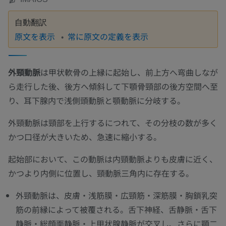
自動翻訳
原文を表示
常に原文の定義を表示
外頸動脈
は甲状軟骨の上縁に起始し、前上方へ弯曲しなが
ら走行した後、後方へ傾斜して下顎骨頸部の後方空間へ至
り、耳下腺内で浅側頭動脈と顎動脈に分岐する。
外頸動脈は頸部を上行するにつれて、その分枝の数が多く
かつ口径が大きいため、急速に縮小する。
起始部において、この動脈は内頸動脈よりも皮膚に近く、
かつより内側に位置し、頸動脈三角内に存在する。
外頸動脈は、皮膚・浅筋膜・広頸筋・深筋膜・胸鎖乳突
筋の前縁によって被覆される。舌下神経、舌静脈・舌下
静脈・総顔面静脈・上甲状腺静脈が交叉し、さらに顎二