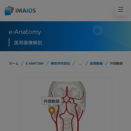
e-Anatomy
医用画像解剖
ホーム
E-ANATOMY
解剖学的部位
...
総頸動脈
外頸動脈