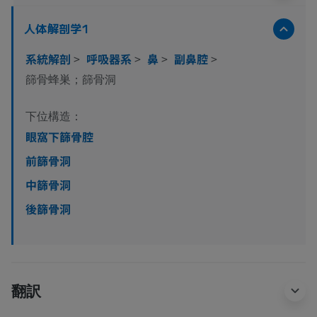
人体解剖学1
系統解剖
>
呼吸器系
>
鼻
>
副鼻腔
>
篩骨蜂巣；篩骨洞
下位構造：
眼窩下篩骨腔
前篩骨洞
中篩骨洞
後篩骨洞
翻訳