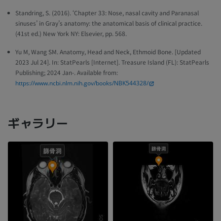
Standring, S. (2016). ‘Chapter 33: Nose, nasal cavity and Paranasal
sinuses’ in Gray’s anatomy: the anatomical basis of clinical practice.
(41st ed.) New York NY: Elsevier, pp. 568.
Yu M, Wang SM. Anatomy, Head and Neck, Ethmoid Bone. [Updated
2023 Jul 24]. In: StatPearls [Internet]. Treasure Island (FL): StatPearls
Publishing; 2024 Jan-. Available from:
https://www.ncbi.nlm.nih.gov/books/NBK544328/
ギャラリー