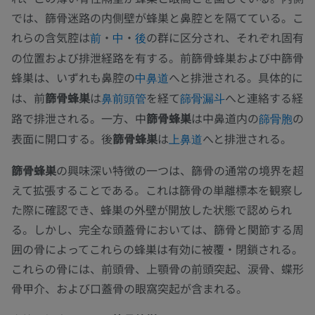
では、篩骨迷路の内側壁が蜂巣と鼻腔とを隔てている。こ
れらの含気腔は
・
・
の群に区分され、それぞれ固有
前
中
後
の位置および排泄経路を有する。前篩骨蜂巣および中篩骨
蜂巣は、いずれも鼻腔の
へと排泄される。具体的に
中鼻道
は、前
篩骨蜂巣
は
を経て
へと連絡する経
鼻前頭管
篩骨漏斗
路で排泄される。一方、中
篩骨蜂巣
は中鼻道内の
の
篩骨胞
表面に開口する。後
篩骨蜂巣
は
へと排泄される。
上鼻道
篩骨蜂巣
の興味深い特徴の一つは、篩骨の通常の境界を超
えて拡張することである。これは篩骨の単離標本を観察し
た際に確認でき、蜂巣の外壁が開放した状態で認められ
る。しかし、完全な頭蓋骨においては、篩骨と関節する周
囲の骨によってこれらの蜂巣は有効に被覆・閉鎖される。
これらの骨には、前頭骨、上顎骨の前頭突起、涙骨、蝶形
骨甲介、および口蓋骨の眼窩突起が含まれる。