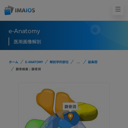
e-Anatomy
医用画像解剖
ホーム
E-ANATOMY
解剖学的部位
...
副鼻腔
篩骨蜂巣；篩骨洞