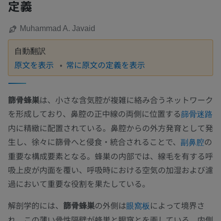
定義
Muhammad A. Javaid
自動翻訳
原文を表示
常に原文の定義を表示
篩骨蜂巣
は、小さな含気腔が複雑に絡み合うネットワーク
を形成しており、鼻腔の正中線の両側に位置する
篩骨迷路
内に精緻に配置されている。鼻腔からの外方発育として発
生し、徐々に篩骨へと侵食・統合されることで、
の
副鼻腔
重要な構成要素となる。蜂巣の内部では、線毛を有する呼
吸上皮が内面を覆い、呼吸時における空気の加湿および濾
過において重要な役割を果たしている。
解剖学的には、
篩骨蜂巣
の外側は
によって境界さ
眼窩板
れ、この薄い骨性隔壁が蜂巣と眼窩とを画している。内側