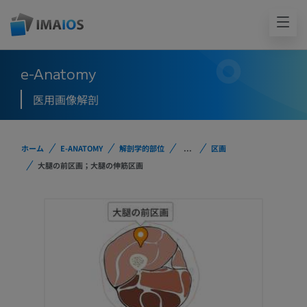
e-Anatomy
医用画像解剖
ホーム
E-ANATOMY
解剖学的部位
...
区画
大腿の前区画；大腿の伸筋区画