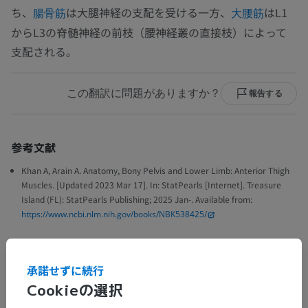
ち、
は大腿神経の支配を受ける一方、
はL1
腸骨筋
大腰筋
からL3の脊髄神経の前枝（腰神経叢の直接枝）によって
支配される。
この翻訳に問題がありますか？
報告する
参考文献
Khan A, Arain A. Anatomy, Bony Pelvis and Lower Limb: Anterior Thigh
Muscles. [Updated 2023 Mar 17]. In: StatPearls [Internet]. Treasure
Island (FL): StatPearls Publishing; 2025 Jan-. Available from:
https://www.ncbi.nlm.nih.gov/books/NBK538425/
ギャラリー
承諾せずに続行
Cookieの選択