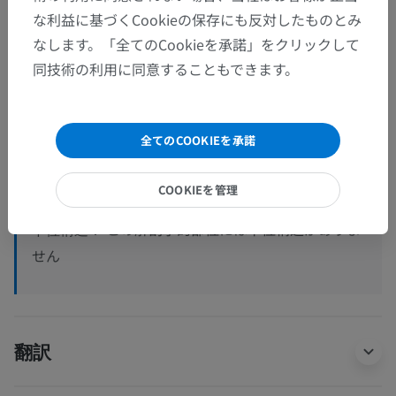
解剖学的階層
な利益に基づくCookieの保存にも反対したものとみ
なします。「全てのCookieを承諾」をクリックして
人体解剖学2
同技術の利用に同意することもできます。
人体解剖学1
全てのCOOKIEを承諾
系統解剖
>
筋系
>
下肢の筋
>
区画
>
大腿の前区画；大腿の伸筋区画
COOKIEを管理
この解剖学的部位には下位構造がありま
下位構造：
せん
翻訳