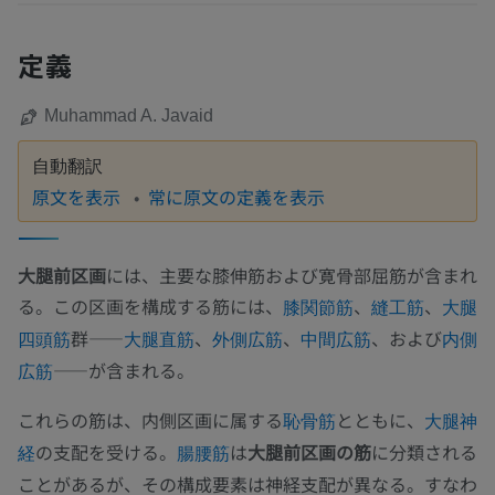
定義
Muhammad A. Javaid
自動翻訳
原文を表示
常に原文の定義を表示
大腿前区画
には、主要な膝伸筋および寛骨部屈筋が含まれ
る。この区画を構成する筋には、
、
、
膝関節筋
縫工筋
大腿
群——
、
、
、および
四頭筋
大腿直筋
外側広筋
中間広筋
内側
——が含まれる。
広筋
これらの筋は、内側区画に属する
とともに、
恥骨筋
大腿神
の支配を受ける。
は
大腿前区画の筋
に分類される
経
腸腰筋
ことがあるが、その構成要素は神経支配が異なる。すなわ