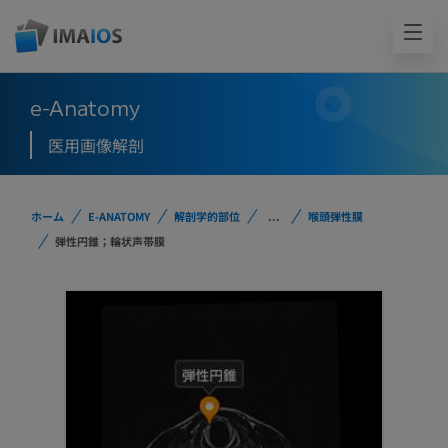
e-Anatomy
医用画像解剖
ホーム
E-ANATOMY
解剖学的部位
...
喉頭弾性膜
弾性円錐；輪状声帯膜