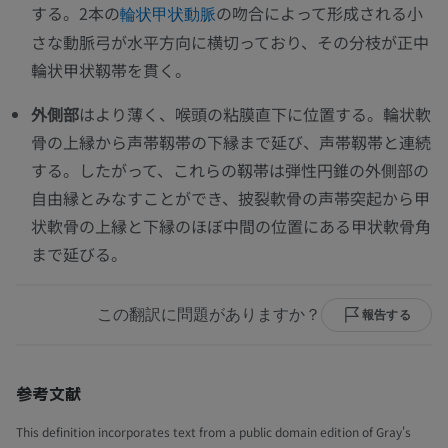
する。2本の
の吻合によって形成される小
輪状甲状動脈
さな動脈弓が水平方向に横切っており、その分枝が正中
輪状甲状靱帯を貫く。
外側部
はより薄く、喉頭の粘膜直下に位置する。輪状軟
骨の上縁から声帯靱帯の下縁まで延び、声帯靱帯と連続
する。したがって、これらの靱帯は弾性円錐の外側部の
自由縁とみなすことができ、披裂軟骨の声帯突起から甲
状軟骨の上縁と下縁のほぼ中間の位置にある甲状軟骨角
まで延びる。
この翻訳に問題がありますか？
報告する
参考文献
This definition incorporates text from a public domain edition of Gray's