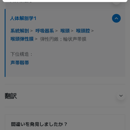
人体解剖学1
系統解剖
>
呼吸器系
>
喉頭
>
喉頭腔
>
喉頭弾性膜
>
弾性円錐；輪状声帯膜
下位構造：
声帯靱帯
翻訳
間違いを発見しましたか？