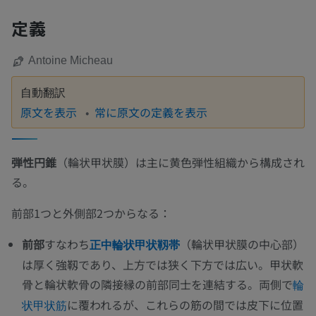
定義
Antoine Micheau
自動翻訳
原文を表示
常に原文の定義を表示
弾性円錐
（輪状甲状膜）は主に黄色弾性組織から構成され
る。
前部1つと外側部2つからなる：
前部
すなわち
（輪状甲状膜の中心部）
正中輪状甲状靱帯
は厚く強靱であり、上方では狭く下方では広い。甲状軟
骨と輪状軟骨の隣接縁の前部同士を連結する。両側で
輪
に覆われるが、これらの筋の間では皮下に位置
状甲状筋