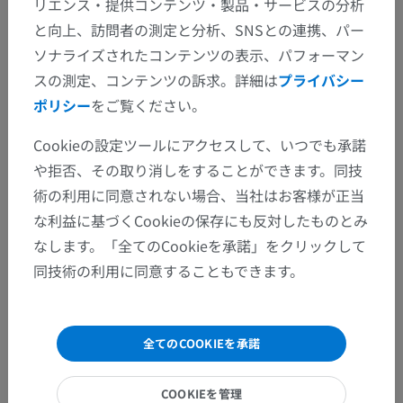
リエンス・提供コンテンツ・製品・サービスの分析
と向上、訪問者の測定と分析、SNSとの連携、パー
間違いを発見しましたか？
ソナライズされたコンテンツの表示、パフォーマン
修正や翻訳、内容の改善の提案がありましたらどう
スの測定、コンテンツの訴求。詳細は
プライバシー
ぞお知らせください。
ポリシー
をご覧ください。
問題を報告
Cookieの設定ツールにアクセスして、いつでも承諾
や拒否、その取り消しをすることができます。同技
術の利用に同意されない場合、当社はお客様が正当
アプリを入手
な利益に基づくCookieの保存にも反対したものとみ
なします。「全てのCookieを承諾」をクリックして
同技術の利用に同意することもできます。
全てのCOOKIEを承諾
COOKIEを管理