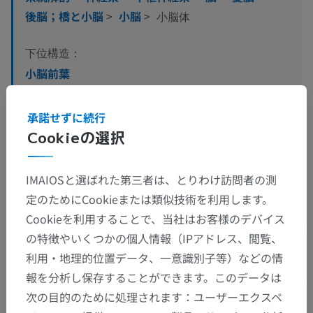
後脳；橋と小脳
>
小脳
>
小脳体
下位構造：
小脳前葉
小脳後葉
承諾せずに続行
Cookieの選択
人体神経解剖学
IMAIOSと選ばれた第三者は、とりわけ訪問者の測
定のためにCookieまたは類似技術を利用します。
Cookieを利用することで、当社はお客様のデバイス
動物の比較解剖学
の特徴やいくつかの個人情報（IPアドレス、閲覧、
利用・地理的位置データ、一意識別子等）などの情
翻訳
報を分析し保存することができます。このデータは
次の目的のために処理されます：ユーザーエクスペ