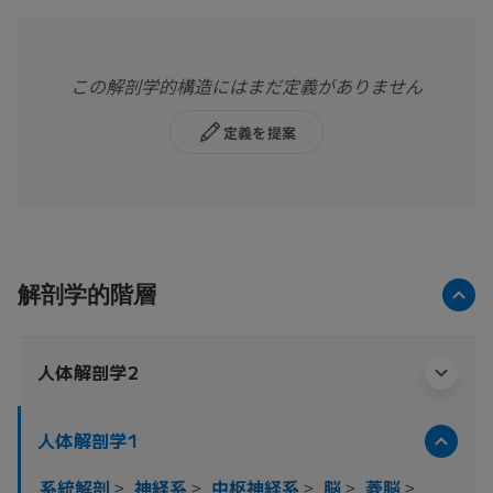
この解剖学的構造にはまだ定義がありません
定義を提案
解剖学的階層
人体解剖学2
人体解剖学1
系統解剖
>
神経系
>
中枢神経系
>
脳
>
菱脳
>