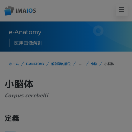
e-Anatomy
医用画像解剖
ホーム
E-ANATOMY
解剖学的部位
...
小脳
小脳体
小脳体
Corpus cerebelli
定義