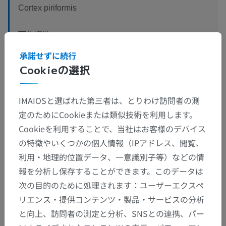
Cortex piriformis
下位構造：
分子層
承諾せずに続行
Stratum densocellulare
Cookieの選択
多形層
IMAIOSと選ばれた第三者は、とりわけ訪問者の測
定のためにCookieまたは類似技術を利用します。
Cookieを利用することで、当社はお客様のデバイス
翻訳
の特徴やいくつかの個人情報（IPアドレス、閲覧、
利用・地理的位置データ、一意識別子等）などの情
報を分析し保存することができます。このデータは
次の目的のために処理されます：ユーザーエクスペ
間違いを発見しましたか？
リエンス・提供コンテンツ・製品・サービスの分析
修正や翻訳、内容の改善の提案がありましたらどう
と向上、訪問者の測定と分析、SNSとの連携、パー
ぞお知らせください。