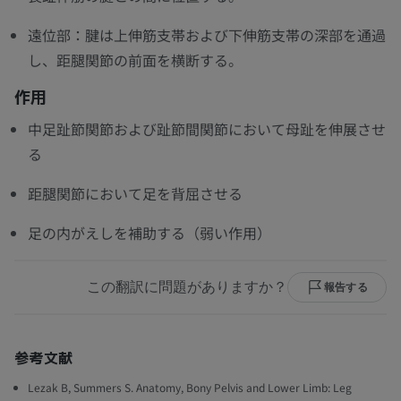
遠位部：腱は上伸筋支帯および下伸筋支帯の深部を通過
し、距腿関節の前面を横断する。
作用
中足趾節関節および趾節間関節において母趾を伸展させ
る
距腿関節において足を背屈させる
足の内がえしを補助する（弱い作用）
この翻訳に問題がありますか？
報告する
参考文献
Lezak B, Summers S. Anatomy, Bony Pelvis and Lower Limb: Leg