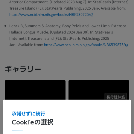
Anterior Compartment. [Updated 2023 Aug 7]. In: StatPearls [Internet].
Treasure Island (FL): StatPearls Publishing; 2025 Jan-. Available from:
https://www.ncbi.nlm.nih.gov/books/NBK539725/
Lezak B, Summers S. Anatomy, Bony Pelvis and Lower Limb: Extensor
Hallucis Longus Muscle. [Updated 2024 Jan 30]. In: StatPearls
[Internet]. Treasure Island (FL): StatPearls Publishing; 2025
Jan-. Available from:
https://www.ncbi.nlm.nih.gov/books/NBK539875/
ギャラリー
承諾せずに続行
Cookieの選択