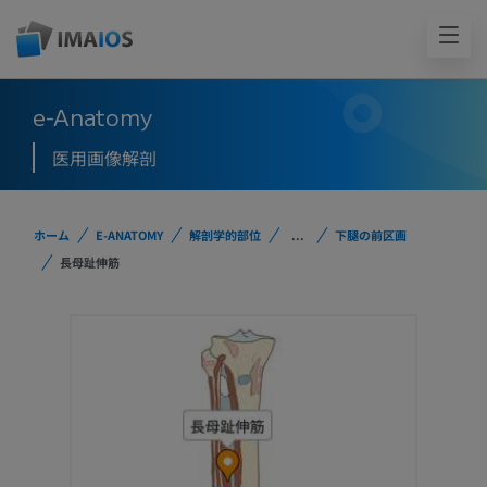
e-Anatomy
医用画像解剖
ホーム
E-ANATOMY
解剖学的部位
...
下腿の前区画
長母趾伸筋