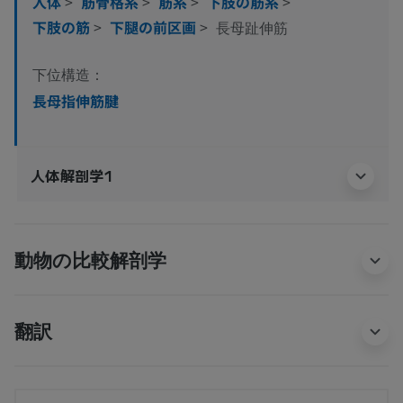
人体
>
筋骨格系
>
筋系
>
下肢の筋系
>
下肢の筋
>
下腿の前区画
>
長母趾伸筋
下位構造：
長母指伸筋腱
人体解剖学1
動物の比較解剖学
翻訳