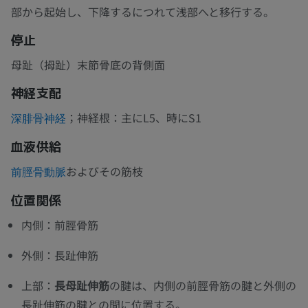
部から起始し、下降するにつれて浅部へと移行する。
停止
母趾（拇趾）末節骨底の背側面
神経支配
；神経根：主にL5、時にS1
深腓骨神経
血液供給
およびその筋枝
前脛骨動脈
位置関係
内側：前脛骨筋
外側：長趾伸筋
上部：
長母趾伸筋
の腱は、内側の前脛骨筋の腱と外側の
長趾伸筋の腱との間に位置する。