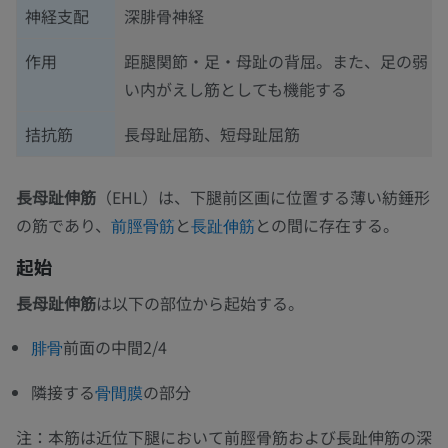
神経支配
深腓骨神経
作用
距腿関節・足・母趾の背屈。また、足の弱
い内がえし筋としても機能する
拮抗筋
長母趾屈筋、短母趾屈筋
長母趾伸筋
（EHL）は、下腿前区画に位置する薄い紡錘形
の筋であり、
と
との間に存在する。
前脛骨筋
長趾伸筋
起始
長母趾伸筋
は以下の部位から起始する。
前面の中間2/4
腓骨
隣接する
の部分
骨間膜
注：本筋は近位下腿において前脛骨筋および長趾伸筋の深