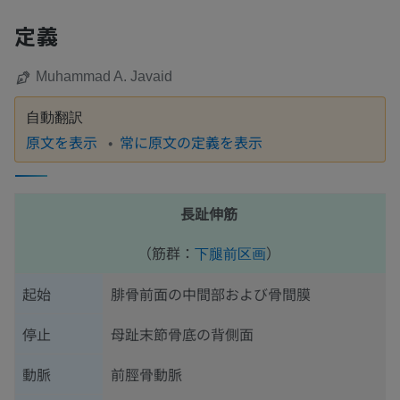
定義
Muhammad A. Javaid
自動翻訳
原文を表示
常に原文の定義を表示
長趾伸筋
（筋群：
）
下腿前区画
起始
腓骨前面の中間部および骨間膜
停止
母趾末節骨底の背側面
動脈
前脛骨動脈