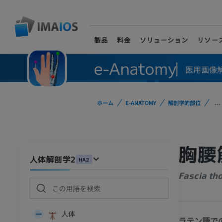
製品
料金
ソリューション
リソー
e-Anatomy
医用画像
ホーム
E-ANATOMY
解剖学的部位
...
胸腰
人体解剖学2
HA2
Fascia th
人体
ラテン語で