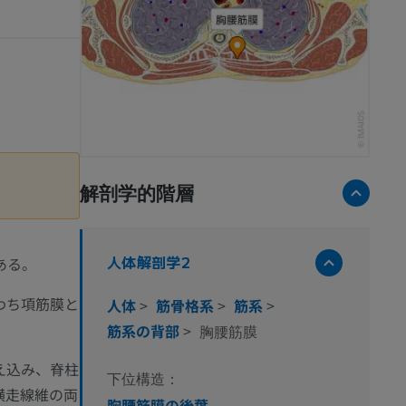
解剖学的階層
人体解剖学2
ある。
わち項筋膜と
人体
>
筋骨格系
>
筋系
>
筋系の背部
>
胸腰筋膜
え込み、脊柱
下位構造：
横走線維の両
胸腰筋膜の後葉