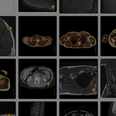
Visible Human Project
下肢CTA
写真
CT
プレミアム
プレミアム
下腿（動脈・
CT
無料
下肢動脈造影
血管造影
無料