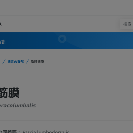
ス
解剖
筋系の背部
胸腰筋膜
筋膜
oracolumbalis
の同義語：
Fascia lumbodorsalis