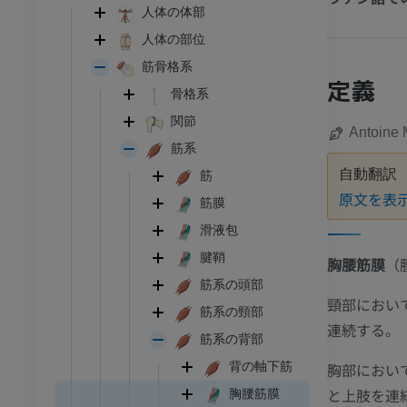
人体の体部
人体の部位
筋骨格系
定義
骨格系
関節
Antoine 
筋系
自動翻訳
筋
原文を表
筋膜
滑液包
腱鞘
胸腰筋膜
（
筋系の頭部
頸部におい
筋系の頸部
連続する。
筋系の背部
胸部におい
背の軸下筋
と上肢を連
胸腰筋膜