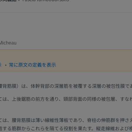
Micheau
示
常に原文の定義を表示
腰背筋膜）は、体幹背部の深層筋を被覆する深層の被包性膜で
ては、上後鋸筋の前方を通り、頸部背面の同様の被包層、すな
ては、腰背筋膜は薄い線維性薄板であり、脊柱の伸筋群を押さ
結する筋群からこれらを隔てる役割を果たす。縦走線維および