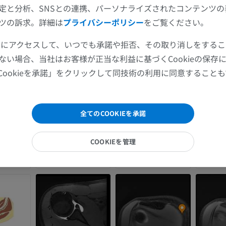
定と分析、SNSとの連携、パーソナライズされたコンテンツ
手部MRI
膝 MRI
ツの訴求。詳細は
プライバシーポリシー
をご覧ください。
MRI
MRI
ツールにアクセスして、いつでも承諾や拒否、その取り消しをする
プレミアム
プレミアム
ない場合、当社はお客様が正当な利益に基づくCookieの保存
上肢X線
膝関節CT関
Cookieを承諾」をクリックして同技術の利用に同意すること
X線画像
CT関節造影
プレミアム
プレミアム
全てのCOOKIEを承諾
上肢
足関節・後足
イラストレーション
MRI
COOKIEを管理
プレミアム
プレミアム
上肢動脈造影
前足MRI
血管造影
MRI
無料
プレミアム