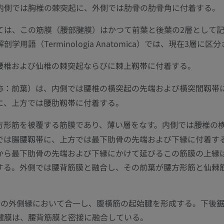
内側では胸椎の棘突起に、外側では肋骨の肋骨角に付着する。
ては、この筋膜（腰部腱膜）はかつて前葉と後葉の2層として
学用語（Terminologia Anatomica）では、現在3層に区
腰椎および仙椎の棘突起ならびに棘上靱帯に付着する。
称：前葉）は、内側では腰椎の横突起の先端および横突間靱帯
に、上方では腰肋靱帯に付着する。
方形筋を被覆する筋膜であり、薄い層をなす。内側では腰椎の
では腸腰靱帯に、上方では最下肋骨の先端および下縁に付着す
から最下肋骨の先端および下縁にかけて延びるこの筋膜の上縁
する。外側では腰背筋膜と融合し、その前葉が腰方形筋と仙棘
筋の外側縁において合一し、腹横筋の起始腱を形成する。下後
上肢
下肢
腱膜は、腰背筋膜と密接に融合している。