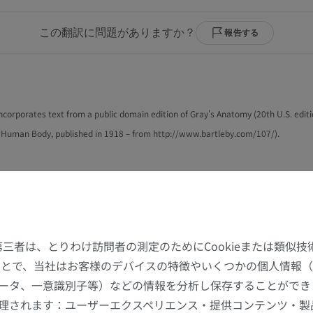
上肢MRI
下肢
この翻訳に問題がありますか？
報告する
MRI
イラストレー
プレミアム
プレミアム
肩関節MRI
下肢X線
 incorporates text from a public domain edition of Gray's Anatomy (20th U.S. editi
MRI
X線画像
 Human Body, published in 1918 – from http://www.bartleby.com/107/).
プレミアム
無料
リー
手関節MRI
下肢MRI
MRI
MRI
プレミアム
プレミアム
た第三者は、とりわけ訪問者の測定のためにCookieまたは類似
肘関節MRI
股関節MRI
することで、当社はお客様のデバイスの特徴やいくつかの個人情報（
MRI
MRI
ータ、一意識別子等）などの情報を分析し保存することができ
プレミアム
プレミアム
理されます：ユーザーエクスペリエンス・提供コンテンツ・製