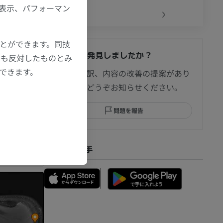
‹
›
の表示、パフォーマン
ことができます。同技
間違いを発見しましたか？
にも反対したものとみ
節造影
もできます。
修正や翻訳、内容の改善の提案があり
ましたらどうぞお知らせください。
問題を報告
部MRI
アプリを入手