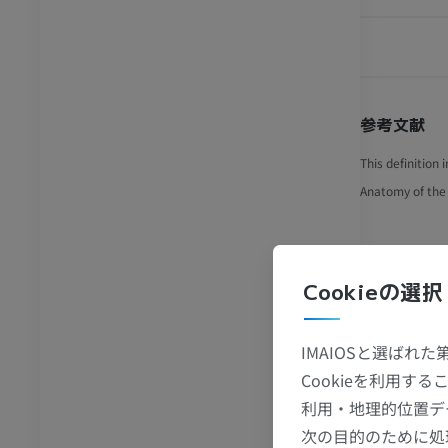
I
足根MRI
MRI
アム
プレミアム
参考文献
CT関節造影
前足MRI
This definition
節造影
MRI
Anatomy of the
アム
プレミアム
ギャラ
RI
下肢MRI
MRI
Cookieの選択
アム
プレミアム
IMAIOSと選ばれ
線
下肢X線
Cookieを利用
像
X線画像
利用・地理的位置デ
無料
次の目的のために処