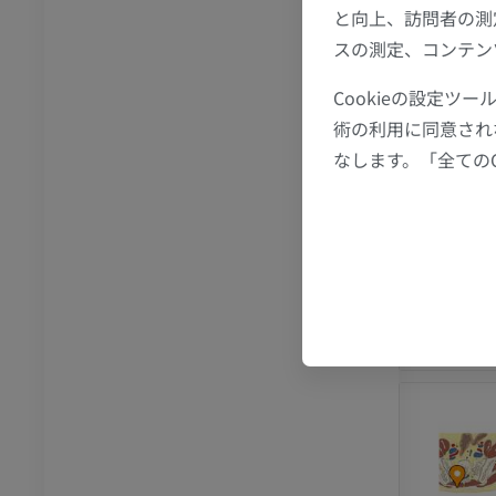
と向上、訪問者の測
下肢
スの測定、コンテン
トレーション
イラストレーション
Cookieの設定
アム
プレミアム
術の利用に同意され
足根および足部のCT
なします。「全ての
CT
プレミアム