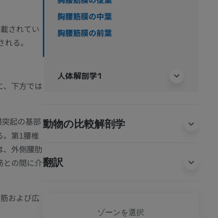
胸腰筋膜の中葉
記載されてい
胸腰筋膜の前葉
分される。
人体解剖学1
に、下方では
横突起の基部
動物の比較解剖学
る。第1腰椎
は、外側腰肋
翻訳
筋との間に介
鋸筋および広
全身
ゾーンを選択