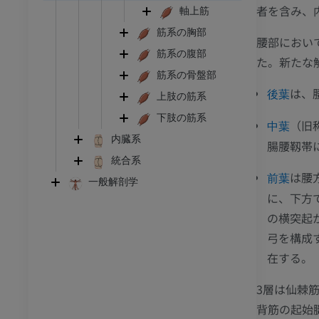
者を含み、
軸上筋
筋系の胸部
腰部におい
筋系の腹部
た。新たな解剖
筋系の骨盤部
は、
後葉
上肢の筋系
下肢の筋系
（旧
中葉
内臓系
腸腰靱帯
統合系
は腰
前葉
一般解剖学
に、下方
の横突起
弓を構成
在する。
3層は仙棘
足首 - 足
背筋の起始