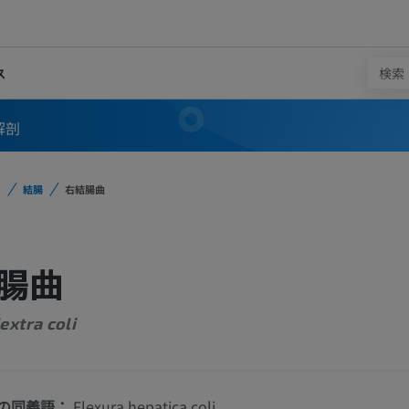
ス
解剖
結腸
右結腸曲
腸曲
extra coli
の同義語：
Flexura hepatica coli