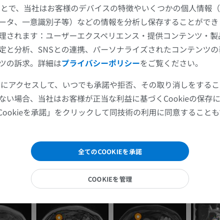
することで、当社はお客様のデバイスの特徴やいくつかの個人情報（
プレミアム
プレミアム
ータ、一意識別子等）などの情報を分析し保存することができ
肩関節MRI
下肢X線
理されます：ユーザーエクスペリエンス・提供コンテンツ・製
MRI
X線画像
定と分析、SNSとの連携、パーソナライズされたコンテンツ
ツの訴求。詳細は
プライバシーポリシー
をご覧ください。
プレミアム
無料
ツールにアクセスして、いつでも承諾や拒否、その取り消しをする
手関節MRI
下肢MRI
ない場合、当社はお客様が正当な利益に基づくCookieの保存
MRI
MRI
Cookieを承諾」をクリックして同技術の利用に同意すること
プレミアム
プレミアム
肘関節MRI
股関節MRI
全てのCOOKIEを承諾
MRI
MRI
プレミアム
プレミアム
COOKIEを管理
手部MRI
膝 MRI
MRI
MRI