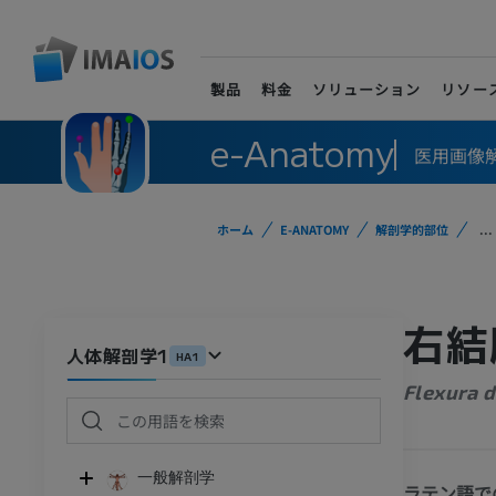
製品
料金
ソリューション
リソー
e-Anatomy
医用画像
ホーム
E-ANATOMY
解剖学的部位
...
右結
人体解剖学1
HA1
Flexura d
一般解剖学
ラテン語で