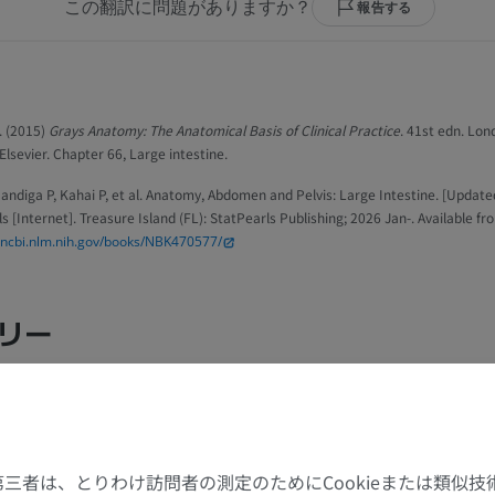
この翻訳に問題がありますか？
報告する
. (2015)
Grays Anatomy: The Anatomical Basis of Clinical Practice
. 41st edn. Lon
Elsevier. Chapter 66, Large intestine.
ndiga P, Kahai P, et al. Anatomy, Abdomen and Pelvis: Large Intestine. [Update
ls [Internet]. Treasure Island (FL): StatPearls Publishing; 2026 Jan-. Available fr
.ncbi.nlm.nih.gov/books/NBK470577/
リー
上肢
下肢
上肢MRI
下肢
MRI
イラストレー
た第三者は、とりわけ訪問者の測定のためにCookieまたは類似