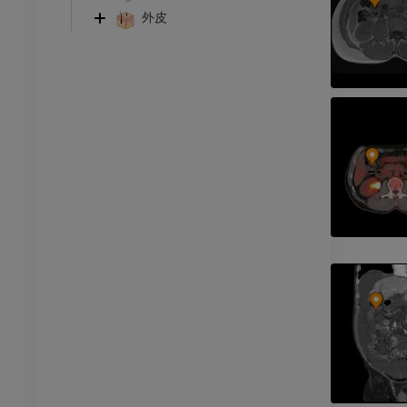
アム
プレミアム
外皮
足根および足部のCT
CT
プレミアム