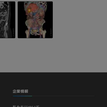
プレミアム
プレミアム
下腿（動脈・
CT
無料
下肢動脈造影
血管造影
無料
企業情報