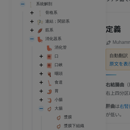
系統解剖
骨格系
連結；関節系
定義
筋系
消化器系
Muhamma
消化管
自動翻訳
口
原文を表
口峡
咽頭
食道
右結腸曲
（
胃
右上四分区
小腸
肝曲
は
右腎
大腸
が低い。
漿膜
漿膜下組織