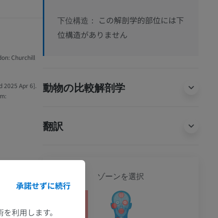
この解剖学的部位には下
下位構造：
位構造がありません
don: Churchill
動物の比較解剖学
d 2025 Apr 6].
om:
翻訳
全身
ゾーンを選択
承諾せずに続行
ション
技術を利用します。