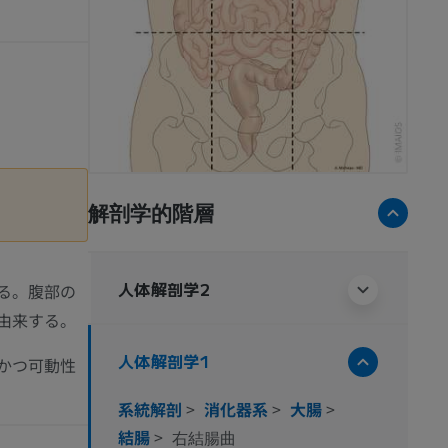
解剖学的階層
人体解剖学2
る。腹部の
由来する。
人体解剖学1
かつ可動性
系統解剖
>
消化器系
>
大腸
>
結腸
>
右結腸曲