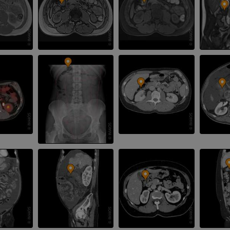
プレミアム
プレミアム
上肢X線
膝関節CT関
X線画像
CT関節造影
プレミアム
プレミアム
上肢
足関節・後足
イラストレーション
MRI
プレミアム
プレミアム
上肢動脈造影
前足MRI
血管造影
MRI
無料
プレミアム
Visible Human Project
下肢CTA
写真
CT