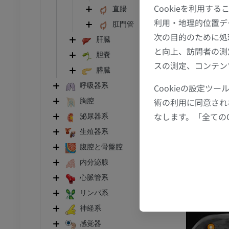
Cookieを利用
アム
プレミアム
直腸
利用・地理的位置デ
肛門管
CT関節造影
前足MRI
次の目的のために処
肝臓
節造影
MRI
と向上、訪問者の測
胆嚢
スの測定、コンテン
アム
プレミアム
膵臓
呼吸器系
Cookieの設定
RI
下肢MRI
術の利用に同意され
胸腔
MRI
なします。「全ての
泌尿器系
アム
プレミアム
生殖器系
腹腔と骨盤腔
線
下肢X線
像
X線画像
内分泌腺
心脈管系
無料
リンパ系
下肢
神経系
トレーション
イラストレーション
感覚器