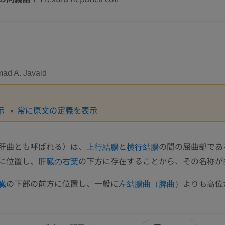
d A. Javaid
示
常に原文の定義を表示
肝曲とも呼ばれる）は、
と
の間の屈曲部であ
上行結腸
横行結腸
に位置し、
の下方に存在することから、その名称が
肝臓の右葉
の下部の前方に位置し、一般に
よりも高位
臓
左結腸曲（脾曲）