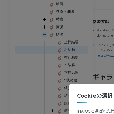
筋層
粘膜下組織
粘膜
参考文献
盲腸
Standring, S
結腸
Livingstone 
上行結腸
Omole AE, Ma
右結腸曲
In: StatPear
https://www
横行結腸
左結腸曲
下行結腸
ギャラ
S状結腸
結腸半月ヒダ
足首 - 足
Cookieの選択
結腸膨起
I
足根MRI
腹膜垂
MRI
IMAIOSと選ばれ
筋層