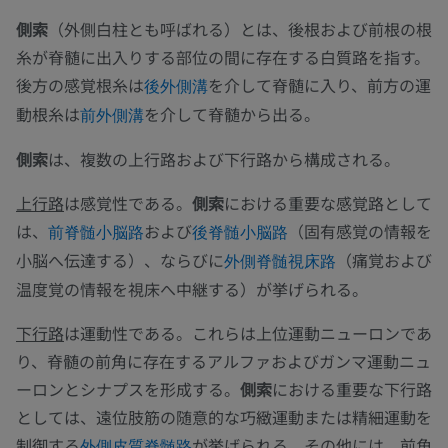
側索
（外側白柱とも呼ばれる）とは、後根および前根の根
糸が脊髄に出入りする部位の間に存在する白質路を指す。
後方の感覚根糸は
を介して脊髄に入り、前方の運
後外側溝
動根糸は
を介して脊髄から出る。
前外側溝
側索
は、複数の上行路および下行路から構成される。
上行路
は感覚性である。
側索
における重要な感覚路として
は、
および
（固有感覚の情報を
前脊髄小脳路
後脊髄小脳路
小脳へ伝達する）、ならびに
（痛覚および
外側脊髄視床路
温度覚の情報を視床へ中継する）が挙げられる。
下行路
は運動性である。これらは上位運動ニューロンであ
り、脊髄の前角に存在するアルファおよびガンマ運動ニュ
ーロンとシナプスを形成する。
側索
における重要な下行路
としては、遠位肢筋の随意的な巧緻運動または精細運動を
制御する
が挙げられる。その他には、前角
外側皮質脊髄路