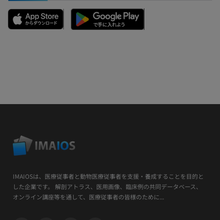
IMAIOSは、医療従事者と動物医療従事者を支援・養成することを目的と
した企業です。 解剖アトラス、医用画像、臨床例の共同データベース、
オンライン講座等を通して、医療従事者の皆様のために...