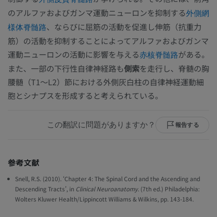
のアルファおよびガンマ運動ニューロンを抑制する
外側網
、ならびに屈筋の活動を促進し伸筋（抗重力
様体脊髄路
筋）の活動を抑制することによってアルファおよびガンマ
運動ニューロンの活動に影響を与える
がある。
赤核脊髄路
また、一部の下行性自律神経路も
側索
を走行し、脊髄の胸
腰髄（T1〜L2）節における外側灰白柱の自律神経運動細
胞とシナプスを形成すると考えられている。
この翻訳に問題がありますか？
報告する
参考文献
Snell, R.S. (2010). ‘Chapter 4: The Spinal Cord and the Ascending and
Descending Tracts’, in
Clinical Neuroanatomy
. (7th ed.) Philadelphia:
Wolters Kluwer Health/Lippincott Williams & Wilkins, pp. 143-184.