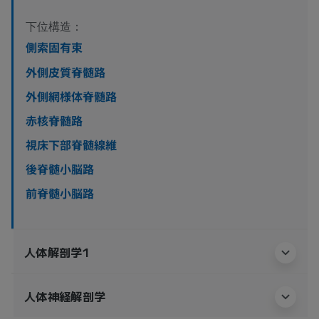
下位構造：
側索固有束
外側皮質脊髄路
外側網様体脊髄路
赤核脊髄路
視床下部脊髄線維
後脊髄小脳路
前脊髄小脳路
人体解剖学1
人体神経解剖学