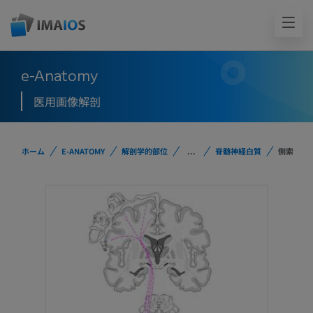
e-Anatomy
医用画像解剖
ホーム
E-ANATOMY
解剖学的部位
...
脊髄神経白質
側索