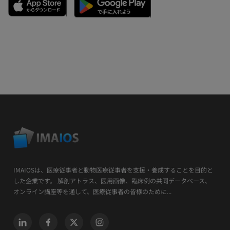
IMAIOSは、医療従事者と動物医療従事者を支援・養成することを目的と
した企業です。 解剖アトラス、医用画像、臨床例の共同データベース、
オンライン講座等を通して、医療従事者の皆様のために...