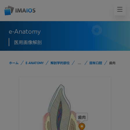
e-Anatomy
医用画像解剖
ホーム
E-ANATOMY
解剖学的部位
...
固有口腔
歯肉