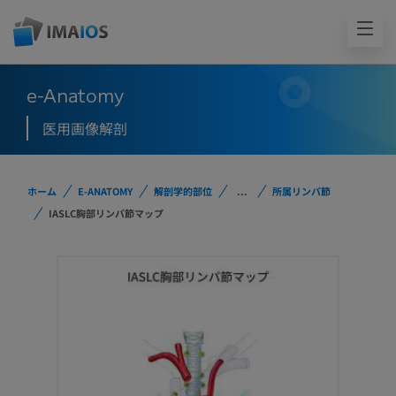
e-Anatomy
医用画像解剖
ホーム
E-ANATOMY
解剖学的部位
...
所属リンパ節
IASLC胸部リンパ節マップ