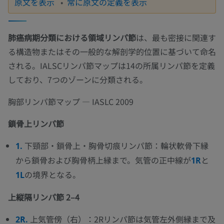
原文を表示
常に原文の定義を表示
肺癌病期分類における領域リンパ節
は、最も密接に関連す
る構造物またはその一般的な解剖学的位置に基づいて命名
される。IALSCリンパ節マップは14の所属リンパ節を定義
しており、7つのゾーンに分類される。
胸部リンパ節マップ — IASLC 2009
鎖骨上リンパ節
下頸部・鎖骨上・胸骨切痕リンパ節：輪状軟骨下縁
1.
から鎖骨および胸骨柄上縁まで。気管の正中線が
と
1R
の境界となる。
1L
上縦隔リンパ節 2–4
上気管傍（右）：2Rリンパ節は気管左外側縁まで及
2R.