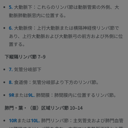
大動脈下：これらのリンパ節は動脈管索の外側、大
5.
動脈肺動脈窓内に位置する。
大動脈傍：上行大動脈または横隔神経傍リンパ節で
6.
あり、上行大動脈および大動脈弓の前方および外側に位
置する。
下縦隔リンパ節 7–9
気管分岐部下
7.
食道傍：気管分岐部より下方のリンパ節。
8.
または
肺間膜：肺間膜内に位置するリンパ節。
9R
9L.
肺門・葉・（亜）区域リンパ節 10–14
または
肺門リンパ節：主気管支および肺門血管
10R
10L.