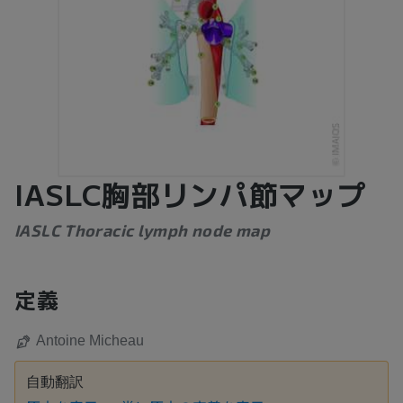
IASLC胸部リンパ節マップ
IASLC Thoracic lymph node map
定義
Antoine Micheau
自動翻訳