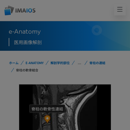
e-Anatomy
医用画像解剖
ホーム
E-ANATOMY
解剖学的部位
...
脊柱の連結
脊柱の軟骨結合