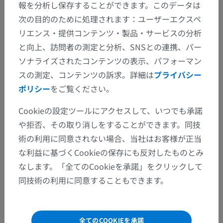
報を分析し保存することができます。このデータは
次の目的のために処理されます：ユーザーエクスペ
リエンス・提供コンテンツ・製品・サービスの分析
と向上、訪問者の測定と分析、SNSとの連携、パー
解剖学的階層
ソナライズされたコンテンツの表示、パフォーマン
スの測定、コンテンツの訴求。詳細は
プライバシー
ポリシー
をご覧ください。
人体解剖学2
Cookieの設定ツールにアクセスして、いつでも承諾
人体解剖学1
や拒否、その取り消しをすることができます。同技
術の利用に同意されない場合、当社はお客様が正当
系統解剖
>
連結；関節系
>
脊柱の連結
>
な利益に基づくCookieの保存にも反対したものとみ
脊柱の軟骨結合
なします。「全てのCookieを承諾」をクリックして
同技術の利用に同意することもできます。
下位構造：
椎間結合
全てのCOOKIEを承諾