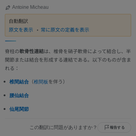
Antoine Micheau
自動翻訳
原文を表示
常に原文の定義を表示
脊柱の
軟骨性連結
は、椎骨を硝子軟骨によって結合し、半
関節または結合を形成する連結である。以下のものが含ま
れる：
（
を伴う）
椎間結合
椎間板
腰仙結合
仙尾関節
この翻訳に問題がありますか？
報告する