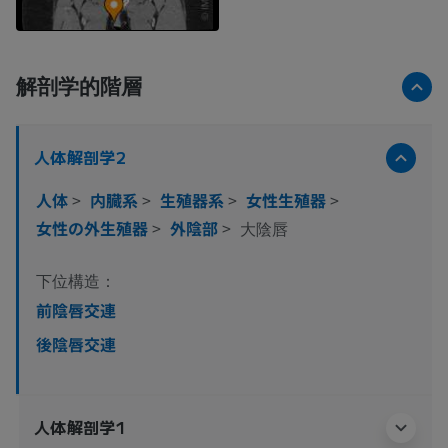
解剖学的階層
人体解剖学2
人体
>
内臓系
>
生殖器系
>
女性生殖器
>
女性の外生殖器
>
外陰部
>
大陰唇
下位構造：
前陰唇交連
後陰唇交連
人体解剖学1