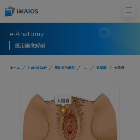
e-Anatomy
医用画像解剖
ホーム
E-ANATOMY
解剖学的部位
...
外陰部
大陰唇