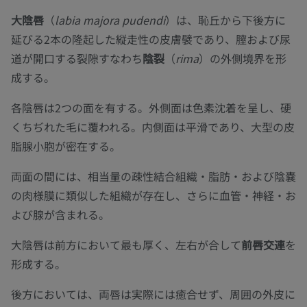
大陰唇
（
labia majora pudendi
）は、恥丘から下後方に
延びる2本の隆起した縦走性の皮膚襞であり、膣および尿
道が開口する裂隙すなわち
陰裂
（
rima
）の外側境界を形
成する。
各陰唇は2つの面を有する。外側面は色素沈着を呈し、硬
くちぢれた毛に覆われる。内側面は平滑であり、大型の皮
脂腺小胞が密在する。
両面の間には、相当量の疎性結合組織・脂肪・および陰嚢
の肉様膜に類似した組織が存在し、さらに血管・神経・お
よび腺が含まれる。
大陰唇は前方において最も厚く、左右が合して
前唇交連
を
形成する。
後方においては、両唇は実際には癒合せず、周囲の外皮に