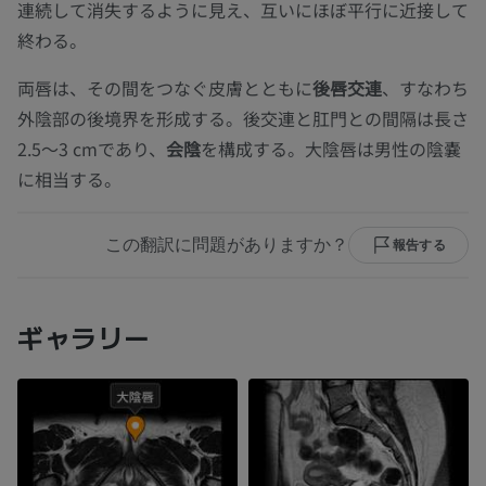
連続して消失するように見え、互いにほぼ平行に近接して
終わる。
両唇は、その間をつなぐ皮膚とともに
後唇交連
、すなわち
外陰部の後境界を形成する。後交連と肛門との間隔は長さ
2.5〜3 cmであり、
会陰
を構成する。大陰唇は男性の陰嚢
に相当する。
この翻訳に問題がありますか？
報告する
ギャラリー