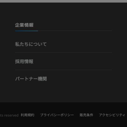
プレミアム
プレミアム
下腿（動脈・
企業情報
CT
無料
私たちについて
下肢動脈造影
血管造影
採用情報
無料
パートナー機関
利用規約
プライバシーポリシー
販売条件
アクセシビリティ
hts reserved