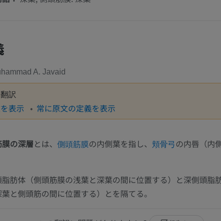
義
hammad A. Javaid
動翻訳
文を表示
常に原文の定義を表示
筋膜の深層
とは、
の内側葉を指し、
の内唇（内
側頭筋膜
頬骨弓
。
頭脂肪体（側頭筋膜の浅葉と深葉の間に位置する）と深側頭脂
深葉と側頭筋の間に位置する）とを隔てる。