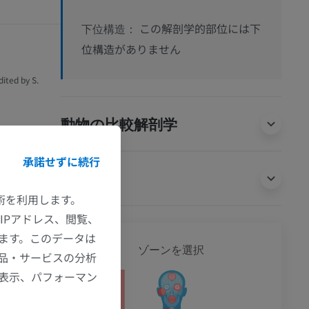
この解剖学的部位には下
下位構造：
位構造がありません
dited by S.
動物の比較解剖学
承諾せずに続行
翻訳
技術を利用します。
IPアドレス、閲覧、
ます。このデータは
全身
ゾーンを選択
品・サービスの分析
の表示、パフォーマン
ション