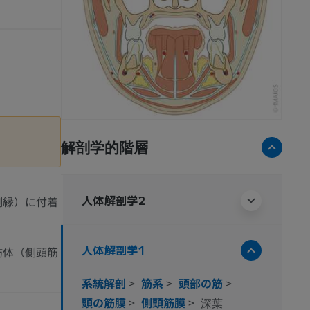
解剖学的階層
人体解剖学2
側縁）に付着
人体解剖学1
肪体（側頭筋
系統解剖
>
筋系
>
頭部の筋
>
頭の筋膜
>
側頭筋膜
>
深葉