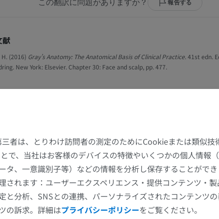
この翻訳に問題がありますか？
報告する
文献
 H. (2016)
Gray’s Anatomy: The Anatomical Basis of Clinical Practice
. 41st edn. E
ring. New York: Elsevier. Chapter 30: Face and scalp, pp. 477.
ャラリー
た第三者は、とりわけ訪問者の測定のためにCookieまたは類似
することで、当社はお客様のデバイスの特徴やいくつかの個人情報（
ータ、一意識別子等）などの情報を分析し保存することができ
上肢
下肢
理されます：ユーザーエクスペリエンス・提供コンテンツ・製
定と分析、SNSとの連携、パーソナライズされたコンテンツ
上肢MRI
下肢
ツの訴求。詳細は
プライバシーポリシー
をご覧ください。
MRI
イラストレー