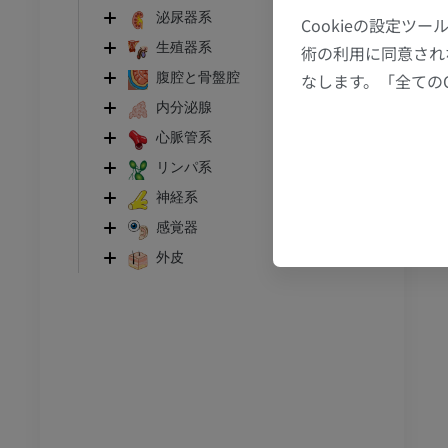
アム
プレミアム
泌尿器系
Cookieの設定
生殖器系
術の利用に同意され
CT関節造影
前足MRI
なします。「全ての
腹腔と骨盤腔
節造影
MRI
内分泌腺
アム
プレミアム
心脈管系
リンパ系
RI
下肢MRI
神経系
MRI
感覚器
アム
プレミアム
外皮
線
下肢X線
像
X線画像
無料
下肢
トレーション
イラストレーション