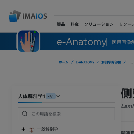
製品
料金
ソリューション
リソー
e-Anatomy
医用画像
ホーム
E-ANATOMY
解剖学的部位
...
側
人体解剖学1
HA1
Lami
一般解剖学
関連