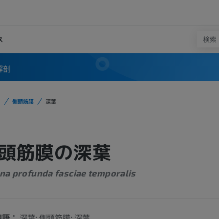
ス
解剖
側頭筋膜
深葉
頭筋膜の深葉
na profunda fasciae temporalis
用語：
深葉; 側頭筋膜: 深葉