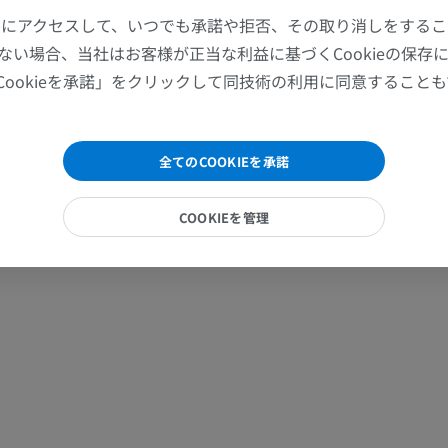
プレミアム
プレミアム
ツールにアクセスして、いつでも承諾や拒否、その取り消しをする
ない場合、当社はお客様が正当な利益に基づくCookieの保存
肩関節MRI
下肢X線
Cookieを承諾」をクリックして同技術の利用に同意すること
MRI
X線画像
プレミアム
無料
全てのCOOKIEを承諾
手関節MRI
下肢MRI
MRI
MRI
COOKIEを管理
プレミアム
プレミアム
肘関節MRI
股関節MRI
MRI
MRI
プレミアム
プレミアム
手部MRI
膝 MRI
MRI
MRI