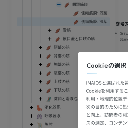
側頭筋膜
側頭筋膜: 浅葉
側頭筋膜: 深葉
参考
舌筋
Gray,
軟口蓋と口峡の筋
Stand
頸部の筋
背部の筋
ギ
Cookieの選択
胸部の筋
腹部の筋
IMAIOSと選ばれ
上肢の筋
Cookieを利用
下肢の筋
利用・地理的位置デ
腱鞘と滑液包
足首 - 足
次の目的のために処
消化器系
と向上、訪問者の測
I
足根MRI
呼吸器系
スの測定、コンテン
MRI
胸腔