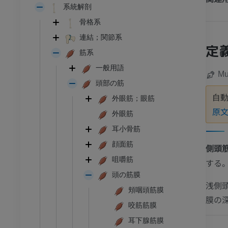
系統解剖
骨格系
連結；関節系
定
筋系
一般用語
Mu
頭部の筋
自
外眼筋；眼筋
原
外眼筋
耳小骨筋
顔面筋
側頭
咀嚼筋
する
頭の筋膜
浅側
頬咽頭筋膜
膜の
咬筋筋膜
耳下腺筋膜