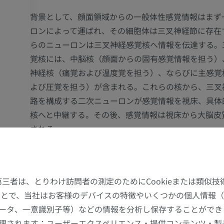
背景として、顔面領域からの一般体性感覚情報はまず
ロンによって運ばれ、その細胞体は三叉神経節に存在
らのニューロンは三叉神経感覚核へ情報を伝達する。
覚核には、中脳核（顔面からの固有感覚情報を担う）
神経核（痛覚および温度覚を担う）、ならびに主感覚
よび圧覚を担う）が含まれる。これらの核から、三叉
路を構成する二次ニューロンが感覚情報を視床、具体的
核へと中継する。その後、感覚情報は視床から大脳皮
される。
三叉神経毛帯
（三叉神経核視床路）はさらに二つの亜
れる。すなわち、
前三叉神経核視床路；腹側三叉神経
である。両者はいずれも三
（背側）三叉神経核視床路
た第三者は、とりわけ訪問者の測定のためにCookieまたは類似
路における二次ニューロンを代表するが、以下の点で
することで、当社はお客様のデバイスの特徴やいくつかの個人情報（
る。
ータ、一意識別子等）などの情報を分析し保存することができ
理されます：ユーザーエクスペリエンス・提供コンテンツ・製