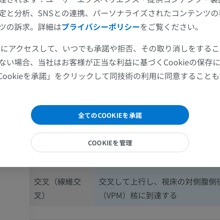
特徴
前（腹側）三叉神経核視床路
定と分析、SNSとの連携、パーソナライズされたコンテンツ
上肢
下肢
ツの訴求。詳細は
プライバシーポリシー
をご覧ください。
位置
脳幹内のより腹側に位置する
ツールにアクセスして、いつでも承諾や拒否、その取り消しをする
上肢MRI
下肢
起始核
脊髄三叉神経核および主感覚核の
外側系
ない場合、当社はお客様が正当な利益に基づくCookieの保存
MRI
イラストレー
ら情報を伝達する。主として延髄
Cookieを承諾」をクリックして同技術の利用に同意すること
プレミアム
プレミアム
三叉神経核からの二次ニューロン
され、主感覚核からの一部の交叉
肩関節MRI
下肢X線
含む
全てのCOOKIEを承諾
MRI
X線画像
伝達される感覚
主に痛覚および温度覚情報を伝達
プレミアム
無料
COOKIEを管理
情報の種類
感覚核からの一部の触覚・圧覚デ
含む
手関節MRI
下肢MRI
MRI
MRI
交叉（線維交
交叉して上行し、視床の対側腹側
プレミアム
プレミアム
叉）
（VPM）核に到達する
肘関節MRI
股関節MRI