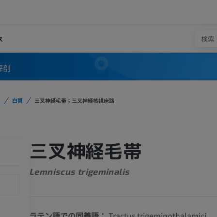
ス
解剖
白質
三叉神経毛帯；三叉神経核視床路
三叉神経毛帯
Lemniscus trigeminalis
ラテン語での同義語：
Tractus trigeminothalamici