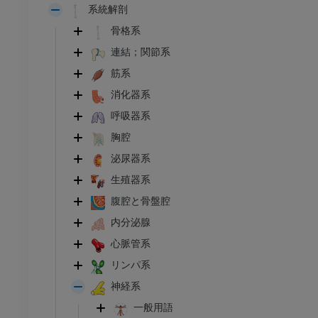
系統解剖
骨格系
連結；関節系
筋系
消化器系
呼吸器系
胸腔
泌尿器系
生殖器系
腹腔と骨盤腔
内分泌腺
心脈管系
リンパ系
神経系
一般用語