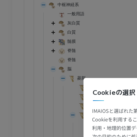
中枢神経系
一般用語
灰白質
白質
髄膜
脊髄
脊髄
脳
菱脳
表面の特徴
Cookieの選択
内部の特徴
髄脳；延髄；球
IMAIOSと選ばれ
後脳；橋と小脳
Cookieを利用
表面の特徴
利用・地理的位置デ
内部の特徴
次の目的のために処