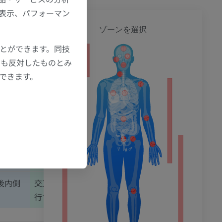
後（背側）三叉神経核視床路
の表示、パフォーマン
全身
ゾーンを選択
脳幹内のより背側に位置する
ことができます。同技
両者か
主感覚核からの非交叉性二次ニューロン
にも反対したものとみ
ション
の脊髄
線維で構成される
もできます。
で構成
線維を
し、主
軽触覚および圧覚情報を伝達する
ータを
後内側
交叉しない。同側のVPM核へ向かって上
行する