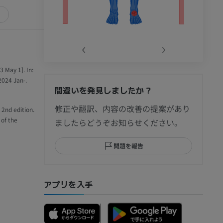
‹
›
 May 1]. In:
2024 Jan-.
間違いを発見しましたか？
節造影
修正や翻訳、内容の改善の提案があり
 2nd edition.
 of the
ましたらどうぞお知らせください。
問題を報告
部MRI
アプリを入手