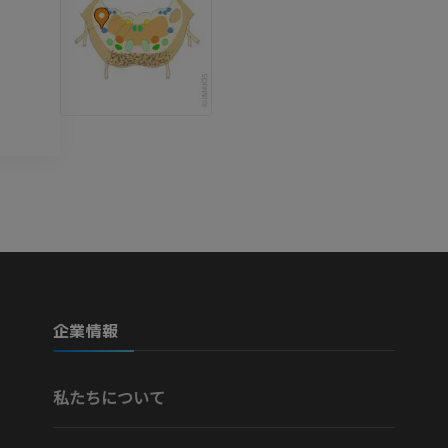
血管造影
MRI
無料
プレミアム
Visible Human Project
下肢CTA
写真
CT
プレミアム
プレミアム
下腿（動脈・
CT
無料
下肢動脈造影
企業情報
血管造影
無料
私たちについて