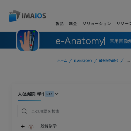
製品
料金
ソリューション
リソー
e-Anatomy
医用画像
ホーム
E-ANATOMY
解剖学的部位
...
人体解剖学1
HA1
一般解剖学