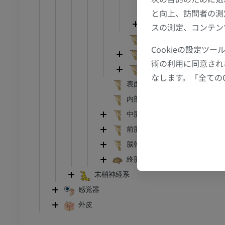
橋
と向上、訪問者の測
小脳
足首 - 足
スの測定、コンテン
内側毛帯
Cookieの設定
I
足根MRI
脊髄毛帯；前外側路；前
術の利用に同意され
MRI
第四脳室
なします。「全ての
アム
プレミアム
表面の形状（延髄の）
内部特徴
CT関節造影
前足MRI
中脳
節造影
MRI
前脳
アム
プレミアム
脳幹
終脳；大脳
RI
下肢MRI
末梢神経系
MRI
感覚器
アム
プレミアム
外皮
線
下肢X線