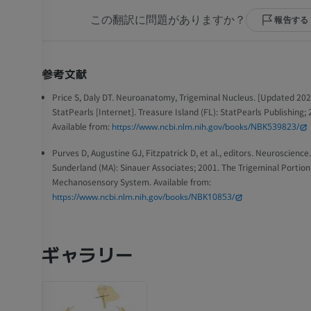
MRI
MRI
この翻訳に問題がありますか？
報告する
プレミアム
プレミアム
手部MRI
膝 MRI
参考文献
MRI
MRI
Price S, Daly DT. Neuroanatomy, Trigeminal Nucleus. [Updated 2023
プレミアム
プレミアム
StatPearls [Internet]. Treasure Island (FL): StatPearls Publishing; 
Available from:
https://www.ncbi.nlm.nih.gov/books/NBK539823/
上肢X線
膝関節CT関
Purves D, Augustine GJ, Fitzpatrick D, et al., editors. Neuroscience.
X線画像
CT関節造影
Sunderland (MA): Sinauer Associates; 2001. The Trigeminal Portion
Mechanosensory System. Available from:
プレミアム
プレミアム
https://www.ncbi.nlm.nih.gov/books/NBK10853/
上肢
足関節・後足
イラストレーション
MRI
ギャラリー
プレミアム
プレミアム
上肢動脈造影
前足MRI