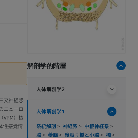
解剖学的階層
人体解剖学2
三叉神経感
のニューロ
人体解剖学1
VPM）核
系統解剖
>
神経系
>
中枢神経系
>
体性感覚情
脳
>
菱脳
>
後脳；橋と小脳
>
橋
>