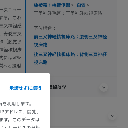
橋被蓋；橋背側部
>
白質
>
一次ニュー
三叉神経毛帯；三叉神経核視床路
する。これ
三叉神経感
下位構造：
、脊髄三叉
前三叉神経核視床路；腹側三叉神経
核（触覚お
視床路
神経核視床
後三叉神経核視床路；背側三叉神経
にはVPM
視床路
質へと投射
型に区分さ
人体神経解剖学
承諾せずに続行
と
視床路
後
叉神経感覚
技術を利用します。
若干異な
IPアドレス、閲覧、
翻訳
ます。このデータは
品・サービスの分析