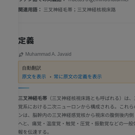
関連用語：
三叉神経毛帯；三叉神経核視床路
定義
Muhammad A. Javaid
自動翻訳
原文を表示
常に原文の定義を表示
三叉神経毛帯
（三叉神経核視床路とも呼ばれる）は、
覚系における二次ニューロンから構成される。これら
ンは、脳幹内の三叉神経感覚核から視床の腹側後内側（
へと、痛覚・温度覚・触覚・圧覚・振動覚などの一般
報を伝達する。