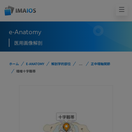
e-Anatomy
医用画像解剖
ホーム
E-ANATOMY
解剖学的部位
...
正中環軸関節
環椎十字靱帯