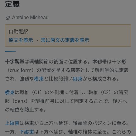
定義
Antoine Micheau
自動翻訳
原文を表示
常に原文の定義を表示
十字靱帯
は環軸関節の後面に位置する。本靱帯は十字形
（cruciform）の配置を呈する靱帯として解剖学的に定義
され、強靱な
と比較的弱い
から構成される。
横束
縦束
は環椎（C1）の外側塊に付着し、軸椎（C2）の歯突
横束
起（dens）を環椎前弓に対して固定することで、後方へ
の転位を防止する。
は横束から上方へ延び、後頭骨のバジオンに至る。
上縦束
一方、
は下方へ延び、軸椎の椎体に至る。これらの
下縦束