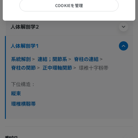
解剖学的階層
COOKIEを管理
人体解剖学2
人体解剖学1
系統解剖
>
連結；関節系
>
脊柱の連結
>
脊柱の関節
>
正中環軸関節
>
環椎十字靱帯
下位構造：
縦束
環椎横靱帯