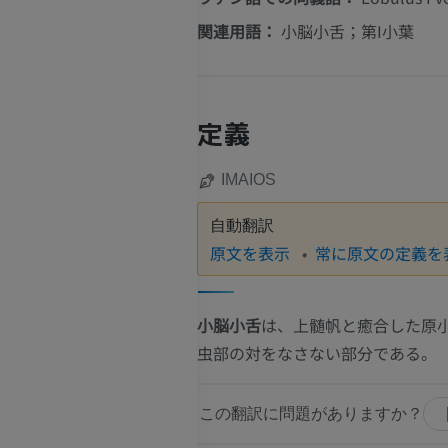
関連用語：
小脳小舌；第I小葉
定義
IMAIOS
自動翻訳
原文を表示
常に原文の定義を
小脳小舌
は、上髄帆と癒合した原
虫部の対をなさない部分である。
この翻訳に問題がありますか？