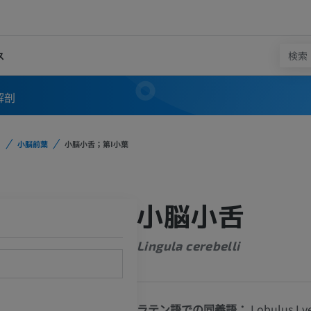
ス
解剖
小脳前葉
小脳小舌；第I小葉
小脳小舌
Lingula cerebelli
ラテン語での同義語：
Lobulus I v