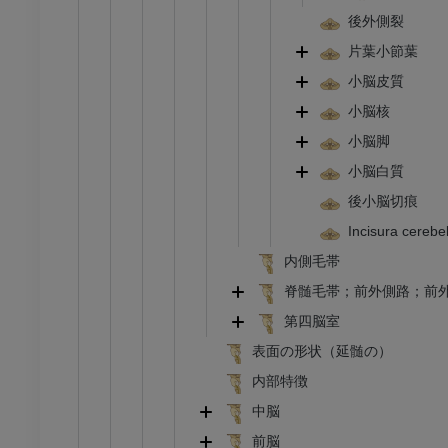
後外側裂
片葉小節葉
小脳皮質
小脳核
小脳脚
小脳白質
後小脳切痕
Incisura cerebell
内側毛帯
脊髄毛帯；前外側路；前
第四脳室
表面の形状（延髄の）
内部特徴
中脳
前脳