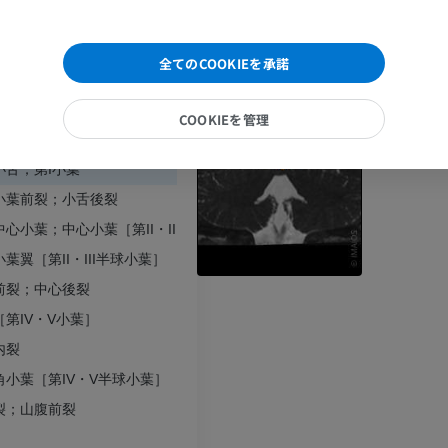
脳
プレミアム
プレミアム
全てのCOOKIEを承諾
手部MRI
膝 MRI
MRI
MRI
COOKIEを管理
プレミアム
プレミアム
小舌；第I小葉
上肢X線
膝関節CT関
小葉前裂；小舌後裂
X線画像
CT関節造影
心小葉；中心小葉［第II・III小葉］
プレミアム
プレミアム
葉翼［第II・III半球小葉］
前裂；中心後裂
上肢
足関節・後足
［第IV・V小葉］
イラストレーション
MRI
内裂
プレミアム
プレミアム
角小葉［第IV・V半球小葉］
裂；山腹前裂
上肢動脈造影
前足MRI
血管造影
MRI