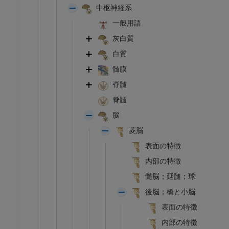
中枢神経系
一般用語
灰白質
白質
髄膜
脊髄
脊髄
脳
菱脳
表面の特徴
内部の特徴
髄脳；延髄；球
後脳；橋と小脳
表面の特徴
内部の特徴