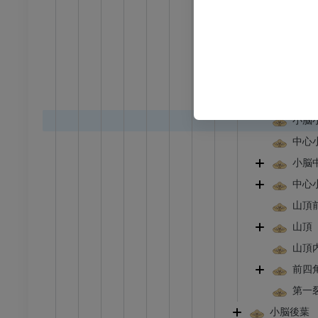
原小脳；原始小
無料
古小脳；旧小脳
新小脳
下肢
トレーション
イラストレーション
小脳体
小脳前葉
アム
プレミアム
小脳
足根および足部のCT
中心
CT
小脳中
プレミアム
中心小
山頂
山頂
山頂
前四
第一
小脳後葉