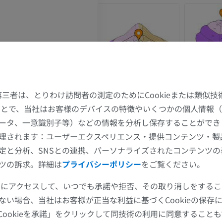
上肢
下肢
上肢MRI
下肢
MRI
イラストレー
プレミアム
プレミアム
た第三者は、とりわけ訪問者の測定のためにCookieまたは類似
肩関節MRI
下肢X線
することで、当社はお客様のデバイスの特徴やいくつかの個人情報（
MRI
X線画像
-X半球小葉］
ータ、一意識別子等）などの情報を分析し保存することができ
プレミアム
無料
理されます：ユーザーエクスペリエンス・提供コンテンツ・製
定と分析、SNSとの連携、パーソナライズされたコンテンツ
手関節MRI
下肢MRI
X小葉］
ツの訴求。詳細は
プライバシーポリシー
をご覧ください。
MRI
MRI
プレミアム
プレミアム
ツールにアクセスして、いつでも承諾や拒否、その取り消しをする
ない場合、当社はお客様が正当な利益に基づくCookieの保存
肘関節MRI
股関節MRI
Cookieを承諾」をクリックして同技術の利用に同意すること
MRI
MRI