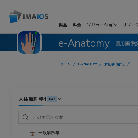
製品
料金
ソリューション
リソー
e-Anatomy
医用画像
ホーム
E-ANATOMY
解剖学的部位
...
人体解剖学1
HA1
一般解剖学