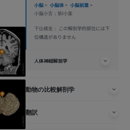
小脳
>
小脳体
>
小脳前葉
>
小脳小舌；第I小葉
この解剖学的部位には下
下位構造：
位構造がありません
人体神経解剖学
動物の比較解剖学
翻訳