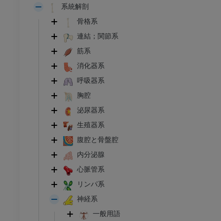
系統解剖
骨格系
連結；関節系
筋系
消化器系
呼吸器系
胸腔
泌尿器系
生殖器系
腹腔と骨盤腔
内分泌腺
心脈管系
リンパ系
神経系
一般用語