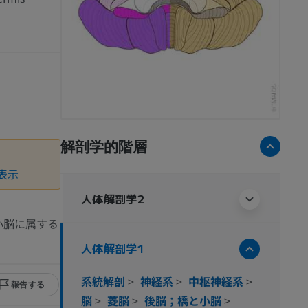
解剖学的階層
表示
人体解剖学2
小脳に属する
人体解剖学1
系統解剖
>
神経系
>
中枢神経系
>
報告する
脳
>
菱脳
>
後脳；橋と小脳
>