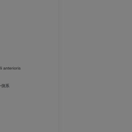
無料
プレミアム
Visible Human Project
下肢CTA
写真
CT
プレミアム
プレミアム
下腿（動脈・
CT
i anterioris
無料
外側系
下肢動脈造影
血管造影
無料