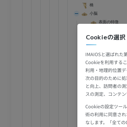
橋
足首 - 足
小脳
表面の特徴
I
足根MRI
一般用語
MRI
Cookieの選択
内部の特徴
アム
プレミアム
小脳裂；小脳溝
IMAIOSと選ばれ
CT関節造影
前足MRI
小脳回
Cookieを利用
節造影
MRI
小脳半球［第II
利用・地理的位置デ
アム
プレミアム
小脳半球
次の目的のために処
小脳谷
と向上、訪問者の測
RI
下肢MRI
小脳虫部［第I-
スの測定、コンテン
MRI
小脳虫部
アム
プレミアム
Cookieの設定
前庭小脳
術の利用に同意され
脊髄小脳
線
下肢X線
なします。「全ての
橋小脳
像
X線画像