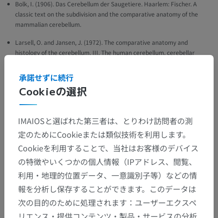
Bolk, I. (1906). Das Cerebellum der Saugetiere. Haarlem: Fischer. A
classic text on the subdivision and the comparative anatomy of the
mammalian cerebellum.
Larsell, O. and Jansen, J. (1972). The comparative anatomy and
histology of the cerebellum. III. The human cerebellum, cerebellar
connections, and cerebellar cortex. Minneapolis: University of
Minnesota Press.
承諾せずに続行
Cookieの選択
Snell, R.S. (2010). ‘Chapter6: The Cerebellum and its Connections’, in
Clinical Neuroanatomy
. (7th ed.) Philadelphia: Wolters Kluwer
Health/Lippincott Williams & Wilkins, pp. 232-233.
IMAIOSと選ばれた第三者は、とりわけ訪問者の測
定のためにCookieまたは類似技術を利用します。
ギャラリー
Cookieを利用することで、当社はお客様のデバイス
の特徴やいくつかの個人情報（IPアドレス、閲覧、
利用・地理的位置データ、一意識別子等）などの情
報を分析し保存することができます。このデータは
次の目的のために処理されます：ユーザーエクスペ
リエンス・提供コンテンツ・製品・サービスの分析