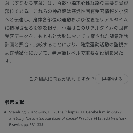
葉（すなわち前葉）は、脊髄小脳求心性経路の主要な受容
部位である。これらの神経路は感覚性固有受容情報を小脳
へと伝達し、身体各部位の運動および位置をリアルタイム
に把握させる役割を担う。小脳はこのリアルタイムの固有
受容データを、もともと大脳において立案された随意運動
計画と照合・比較することにより、随意運動活動の監視お
よび精緻化において、無意識レベルで重要な役割を果た
す。
この翻訳に問題がありますか？
報告する
参考文献
Standring, S. and Gray, H. (2016). ‘Chapter 22: Cerebellum’ in
Gray’s
anatomy The anatomical Basis of Clinical Practice.
(41st ed.) New York:
Elsevier, pp. 331-335.