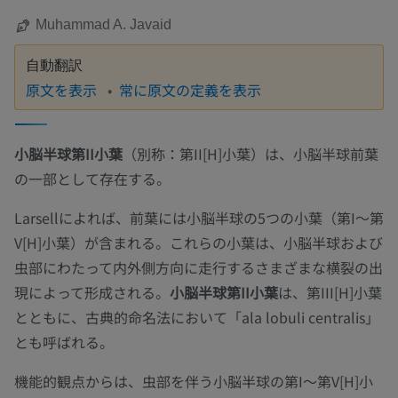
Muhammad A. Javaid
自動翻訳
原文を表示
常に原文の定義を表示
小脳半球第II小葉
（別称：第II[H]小葉）は、小脳半球前葉
の一部として存在する。
Larsellによれば、前葉には小脳半球の5つの小葉（第I〜第
V[H]小葉）が含まれる。これらの小葉は、小脳半球および
虫部にわたって内外側方向に走行するさまざまな横裂の出
現によって形成される。
小脳半球第II小葉
は、第III[H]小葉
とともに、古典的命名法において「ala lobuli centralis」
とも呼ばれる。
機能的観点からは、虫部を伴う小脳半球の第I〜第V[H]小