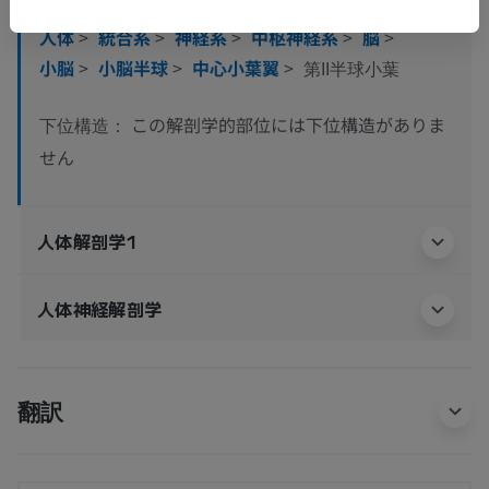
人体
>
統合系
>
神経系
>
中枢神経系
>
脳
>
小脳
>
小脳半球
>
中心小葉翼
>
第II半球小葉
この解剖学的部位には下位構造がありま
下位構造：
せん
人体解剖学1
人体神経解剖学
翻訳