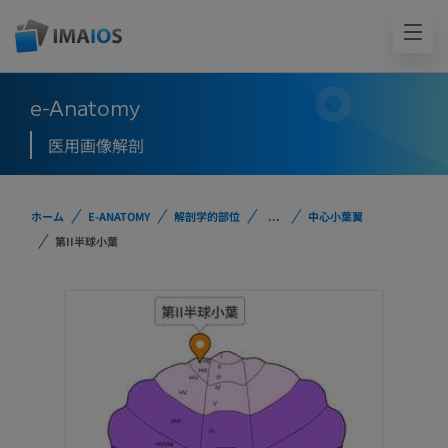
e-Anatomy
医用画像解剖
ホーム
E-ANATOMY
解剖学的部位
...
中心小葉翼
第II半球小葉