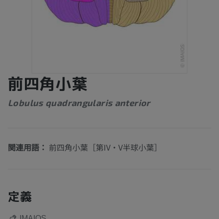
前四角小葉
Lobulus quadrangularis anterior
関連用語：
前四角小葉［第IV・V半球小葉］
定義
IMAIOS