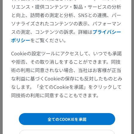
リエンス・提供コンテンツ・製品・サービスの分析
と向上、訪問者の測定と分析、SNSとの連携、パー
ソナライズされたコンテンツの表示、パフォーマン
スの測定、コンテンツの訴求。詳細は
プライバシー
ポリシー
をご覧ください。
Cookieの設定ツールにアクセスして、いつでも承諾
や拒否、その取り消しをすることができます。同技
術の利用に同意されない場合、当社はお客様が正当
な利益に基づくCookieの保存にも反対したものとみ
なします。「全てのCookieを承諾」をクリックして
解剖学的階層
同技術の利用に同意することもできます。
人体解剖学2
全てのCOOKIEを承諾
人体
>
統合系
>
神経系
>
中枢神経系
>
脳
>
小脳
>
小脳半球
>
前四角小葉