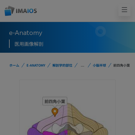
e-Anatomy
医用画像解剖
ホーム
E-ANATOMY
解剖学的部位
...
小脳半球
前四角小葉