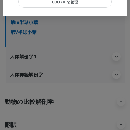
COOKIEを管理
下位構造：
第IV半球小葉
第V半球小葉
人体解剖学1
人体神経解剖学
動物の比較解剖学
翻訳