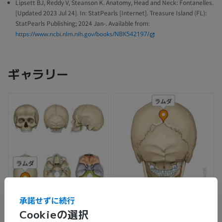
Lipsett BJ, Reddy V, Steanson K. Anatomy, Head and Neck: Fontanelles.
[Updated 2023 Jul 24]. In: StatPearls [Internet]. Treasure Island (FL):
StatPearls Publishing; 2024 Jan-. Available from:
https://www.ncbi.nlm.nih.gov/books/NBK542197/
ギャラリー
承諾せずに続行
Cookieの選択