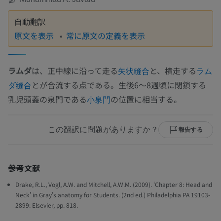
自動翻訳
原文を表示
常に原文の定義を表示
ラムダ
は、正中線に沿って走る
と、横走する
矢状縫合
ラム
とが合流する点である。生後6〜8週頃に閉鎖する
ダ縫合
乳児頭蓋の泉門である
の位置に相当する。
小泉門
この翻訳に問題がありますか？
報告する
参考文献
Drake, R.L., Vogl, A.W. and Mitchell, A.W.M. (2009). ‘Chapter 8: Head and
Neck’ in Gray’s anatomy for Students. (2nd ed.) Philadelphia PA 19103-
2899: Elsevier, pp. 818.