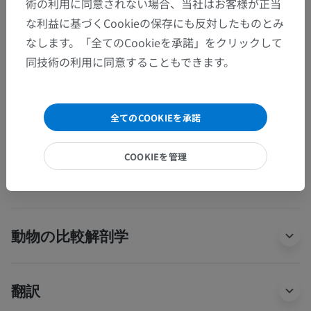
術の利用に同意されない場合、当社はお客様が正当
な利益に基づくCookieの保存にも反対したものとみ
人体解剖学2
なします。「全てのCookieを承諾」をクリックして
人体
>
筋骨格系
>
骨格系
>
頭蓋
>
同技術の利用に同意することもできます。
ラムダ
この解剖学的部位には下位構造がありま
下位構造：
せん
全てのCOOKIEを承諾
COOKIEを管理
人体解剖学1
動物の比較解剖学
翻訳