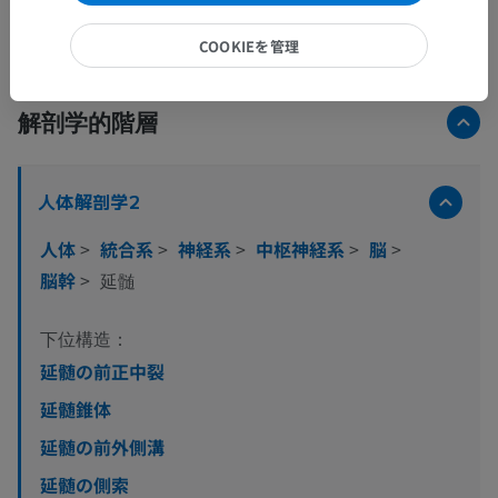
COOKIEを管理
画像をもっと見る
解剖学的階層
人体解剖学2
人体
>
統合系
>
神経系
>
中枢神経系
>
脳
>
脳幹
>
延髄
下位構造：
延髄の前正中裂
延髄錐体
延髄の前外側溝
延髄の側索