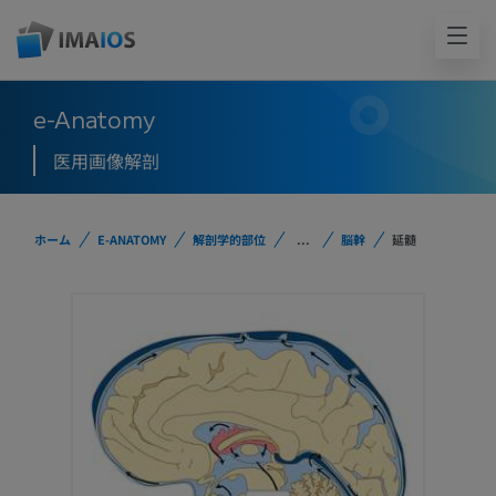
e-Anatomy
医用画像解剖
ホーム
E-ANATOMY
解剖学的部位
...
脳幹
延髄