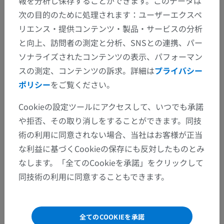
報を分析し保存することができます。このデータは
次の目的のために処理されます：ユーザーエクスペ
リエンス・提供コンテンツ・製品・サービスの分析
と向上、訪問者の測定と分析、SNSとの連携、パー
ソナライズされたコンテンツの表示、パフォーマン
スの測定、コンテンツの訴求。詳細は
プライバシー
ポリシー
をご覧ください。
Cookieの設定ツールにアクセスして、いつでも承諾
や拒否、その取り消しをすることができます。同技
術の利用に同意されない場合、当社はお客様が正当
な利益に基づくCookieの保存にも反対したものとみ
なします。「全てのCookieを承諾」をクリックして
同技術の利用に同意することもできます。
全35枚中15枚の画像
全てのCOOKIEを承諾