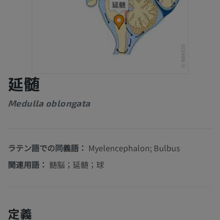
延髄
Medulla oblongata
ラテン語での同義語：
Myelencephalon; Bulbus
関連用語：
髄脳；延髄；球
定義