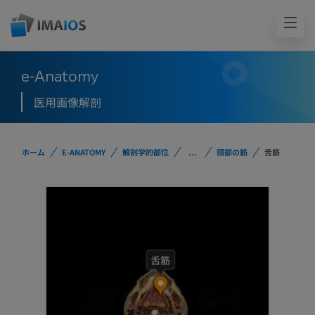
e-Anatomy
医用画像解剖
ホーム
E-ANATOMY
解剖学的部位
...
頭部の筋
舌筋