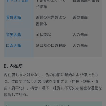
オトガイ舌筋
イ結節
舌骨の大角および
舌の側面
舌骨舌筋
舌骨体
茎状突起
舌の側面
茎突舌筋
軟口蓋の口蓋腱膜
舌の側面
口蓋舌筋
B. 内在筋
内在筋もまた対をなし、舌の内部に起始および停止をも
つ。位置ではなく舌の形態を変化させ（伸長・短縮・湾
曲・扁平化）、構音・嚥下・味覚に不可欠な精密な運動を
協調して行う。