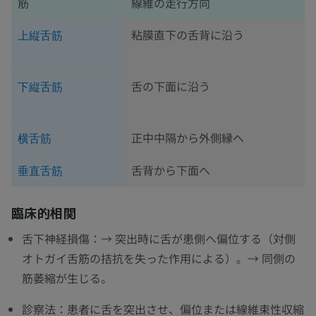
筋
線維の走行方向
粘膜直下の舌背に沿う
上縦舌筋
舌の下面に沿う
下縦舌筋
正中中隔から外側縁へ
横舌筋
舌背から下面へ
垂直舌筋
臨床的相関
舌下神経損傷：→ 突出時に舌が患側へ偏位する（対側
オトガイ舌筋の拮抗を失った作用による）。→ 同側の
筋萎縮が生じる。
診察法：患者に舌を突出させ、偏位または線維束性収縮