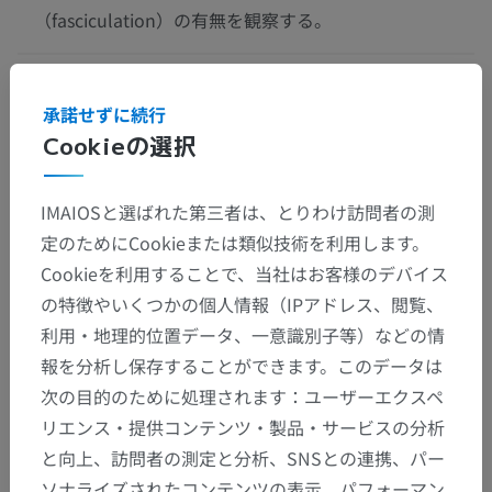
（fasciculation）の有無を観察する。
この翻訳に問題がありますか？
報告する
承諾せずに続行
Cookieの選択
参考文献
Gray, H. (2016)
Gray’s Anatomy: The Anatomical Basis of Clinical
IMAIOSと選ばれた第三者は、とりわけ訪問者の測
Practice
. 41st edn. Edited by S. Standring. New York: Elsevier. Chapter
定のためにCookieまたは類似技術を利用します。
31: Oral Cavity, pp. 511-513.
Cookieを利用することで、当社はお客様のデバイス
Dotiwala AK, Samra NS. Anatomy, Head and Neck, Tongue. [Updated
の特徴やいくつかの個人情報（IPアドレス、閲覧、
2023 Aug 21]. In: StatPearls [Internet]. Treasure Island (FL): StatPearls
利用・地理的位置データ、一意識別子等）などの情
Publishing; 2025 Jan-. Available from:
報を分析し保存することができます。このデータは
https://www.ncbi.nlm.nih.gov/books/NBK507782/
次の目的のために処理されます：ユーザーエクスペ
リエンス・提供コンテンツ・製品・サービスの分析
ギャラリー
と向上、訪問者の測定と分析、SNSとの連携、パー
ソナライズされたコンテンツの表示、パフォーマン