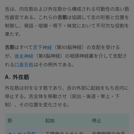
舌は、内在筋および外在筋から構成される可動性の高い筋
性器官である。これらの
舌筋
は協調して舌の形態と位置を
制御し、発話・咀嚼・嚥下・味覚において不可欠な役割を
果たす。
舌筋
はすべて
（第XII脳神経）の支配を受ける
舌下神経
が、
（第X脳神経）の咽頭神経叢を介して支配さ
迷走神経
れる
はその例外である。
口蓋舌筋
A. 外在筋
外在筋は対をなす筋であり、舌の外部に起始をもち舌内に
停止する。舌全体を移動させ（突出・後退・挙上・下
制）、その位置を変化させる。
筋
起始
停止
下顎骨の上オトガ
舌腹側面の全長