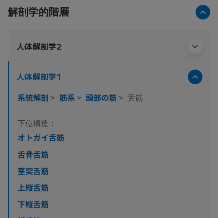
解剖学的階層
人体解剖学2
人体解剖学1
系統解剖
>
筋系
>
頭部の筋
>
舌筋
下位構造：
オトガイ舌筋
舌骨舌筋
茎突舌筋
上縦舌筋
下縦舌筋