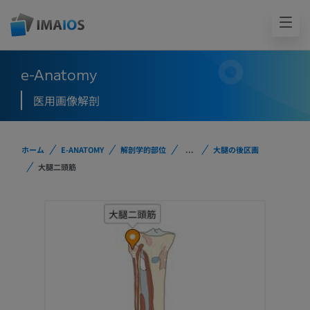
e-Anatomy
医用画像解剖
ホーム
E-ANATOMY
解剖学的部位
...
大腿の後区画
大腿二頭筋