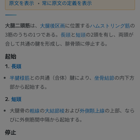
原文を表示
常に原文の定義を表示
大腿二頭筋
は、
に位置する
の
大腿後区画
ハムストリング筋
3筋のうちの1つである。
と
の2頭を有し、両頭が
長頭
短頭
合して共通の腱を形成し、腓骨頭に停止する。
起始
1.
長頭
との共通（合体）腱により、
の内下方
半腱様筋
坐骨結節
部から起始する。
2.
短頭
大腿骨の
の
および
の上部、なら
粗線
大結節稜
外側顆上線
びに外側筋間中隔から起始する。
停止