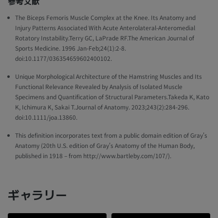
参考文献
The Biceps Femoris Muscle Complex at the Knee. Its Anatomy and
Injury Patterns Associated With Acute Anterolateral-Anteromedial
Rotatory Instability.Terry GC, LaPrade RF.The American Journal of
Sports Medicine. 1996 Jan-Feb;24(1):2-8.
doi:10.1177/036354659602400102.
Unique Morphological Architecture of the Hamstring Muscles and Its
Functional Relevance Revealed by Analysis of Isolated Muscle
Specimens and Quantification of Structural Parameters.Takeda K, Kato
K, Ichimura K, Sakai T.Journal of Anatomy. 2023;243(2):284-296.
doi:10.1111/joa.13860.
This definition incorporates text from a public domain edition of Gray's
Anatomy (20th U.S. edition of Gray's Anatomy of the Human Body,
published in 1918 – from http://www.bartleby.com/107/).
ギャラリー