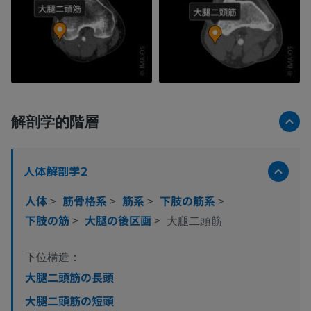
解剖学的階層
人体解剖学2
人体
>
筋骨格系
>
筋系
>
下肢の筋系
>
下肢の筋
>
大腿の後区画
>
大腿二頭筋
下位構造：
大腿二頭筋の長頭
大腿二頭筋の短頭