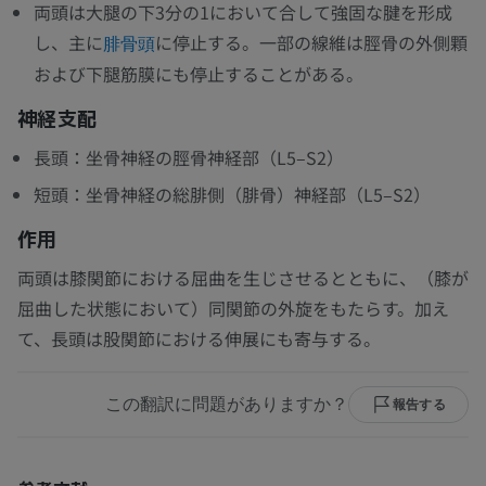
両頭は大腿の下3分の1において合して強固な腱を形成
し、主に
に停止する。一部の線維は脛骨の外側顆
腓骨頭
および下腿筋膜にも停止することがある。
神経支配
長頭：坐骨神経の脛骨神経部（L5–S2）
短頭：坐骨神経の総腓側（腓骨）神経部（L5–S2）
作用
両頭は膝関節における屈曲を生じさせるとともに、（膝が
屈曲した状態において）同関節の外旋をもたらす。加え
て、長頭は股関節における伸展にも寄与する。
この翻訳に問題がありますか？
報告する