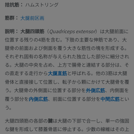
拮抗筋：
ハムストリング
筋群：
大腿前区画
説明：
大腿四頭筋
（
Quadriceps extensor
）は大腿前面に
位置する残りの4筋を含む。下肢の主要な伸筋であり、大
腿骨の前面および側面を覆う大きな筋性の塊を形成する。
それぞれ固有の名称が与えられた独立した部分に細分され
る。大腿の中央を占め、上方で腸骨と連結する部分は、そ
の直走する走行から
と呼ばれる。他の3筋は大腿
大腿直筋
骨体と直接接して位置し、転子から顆にかけて大腿骨を覆
う。大腿骨の外側面に位置する部分を
、内側面を
外側広筋
覆う部分を
、前面に位置する部分を
とい
内側広筋
中間広筋
う。
大腿四頭筋の各部の
腱
は大腿の下部で合一し、単一の強固
な腱を形成して膝蓋骨底に停止する。少数の線維はその上