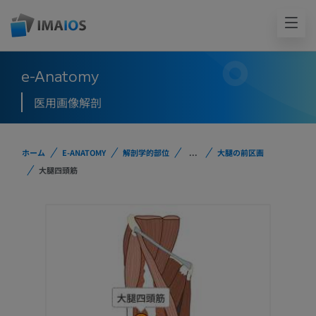
e-Anatomy
医用画像解剖
ホーム
E-ANATOMY
解剖学的部位
...
大腿の前区画
大腿四頭筋