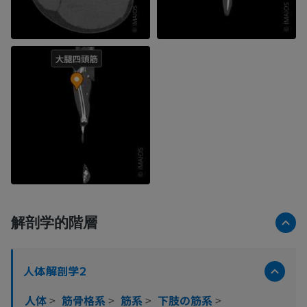
解剖学的階層
人体解剖学2
人体
>
筋骨格系
>
筋系
>
下肢の筋系
>