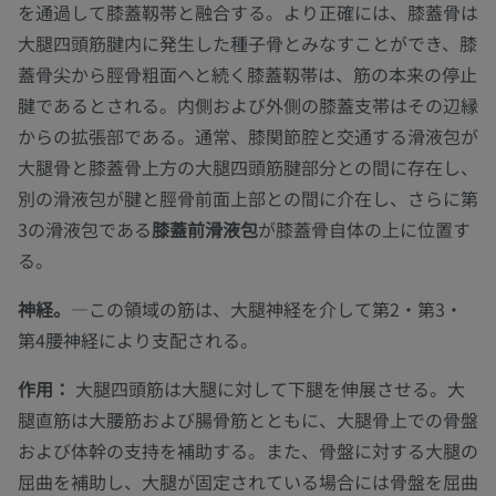
を通過して膝蓋靱帯と融合する。より正確には、膝蓋骨は
大腿四頭筋腱内に発生した種子骨とみなすことができ、膝
蓋骨尖から脛骨粗面へと続く膝蓋靱帯は、筋の本来の停止
腱であるとされる。内側および外側の膝蓋支帯はその辺縁
からの拡張部である。通常、膝関節腔と交通する滑液包が
大腿骨と膝蓋骨上方の大腿四頭筋腱部分との間に存在し、
別の滑液包が腱と脛骨前面上部との間に介在し、さらに第
3の滑液包である
膝蓋前滑液包
が膝蓋骨自体の上に位置す
る。
神経。
—この領域の筋は、大腿神経を介して第2・第3・
第4腰神経により支配される。
作用：
大腿四頭筋は大腿に対して下腿を伸展させる。大
腿直筋は大腰筋および腸骨筋とともに、大腿骨上での骨盤
および体幹の支持を補助する。また、骨盤に対する大腿の
屈曲を補助し、大腿が固定されている場合には骨盤を屈曲