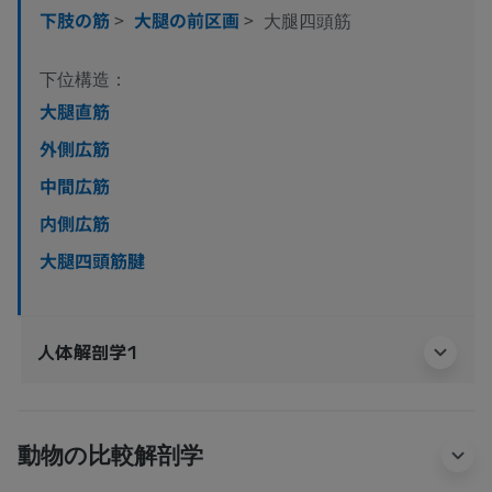
下肢の筋
>
大腿の前区画
>
大腿四頭筋
下位構造：
大腿直筋
外側広筋
中間広筋
内側広筋
大腿四頭筋腱
人体解剖学1
動物の比較解剖学