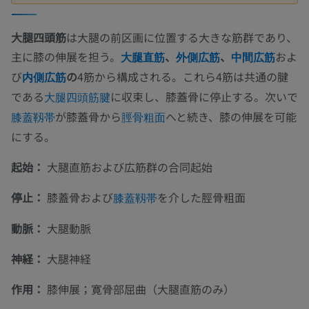
大腿四頭筋
は大腿の前区画に位置する大きな筋群であり、
主に膝の伸展を担う。
、
、
およ
大腿直筋
外側広筋
中間広筋
び
の
4筋から構成される。これら4筋は共通の腱
内側広筋
である
に収束し、膝蓋骨に停止する。次いで
大腿四頭筋腱
が膝蓋骨から
へと続き、膝の伸展を可能
膝蓋靱帯
脛骨粗面
にする。
起始：
大腿直筋および広筋群の合同起始
停止：
膝蓋骨および
を介した脛骨粗面
膝蓋靱帯
動脈：
大腿動脈
神経：
大腿神経
作用：
膝伸展；寛骨部屈曲（大腿直筋のみ）