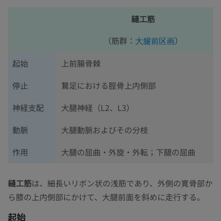
縫工筋
（筋群：
）
大腿前区画
起始
上前腸骨棘
停止
鵞足における脛骨上内側部
神経支配
大腿神経（L2、L3）
動脈
大腿動脈およびその分枝
作用
大腿の屈曲・外旋・外転；下腿の屈曲
縫工筋
は、細長いリボン状の浅筋であり、外側の寛骨部か
ら膝の上内側部にかけて、大腿前面を斜めに走行する。
起始