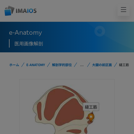
e-Anatomy
医用画像解剖
ホーム
E-ANATOMY
解剖学的部位
...
大腿の前区画
縫工筋