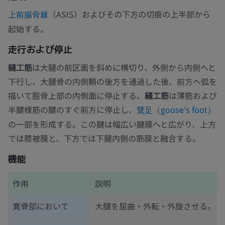
（ASIS）およびその下方の切痕の上半部から
上前腸骨棘
起始する。
走行および停止
縫工筋
は大腿の前区画を斜めに横切り、外側から内側へと
下行し、大腿骨の内側顆の後方を通過した後、前方へ弧を
描いて脛骨上部の内側面に停止する。
縫工筋
は薄筋および
半腱様筋の腱のすぐ前方に停止し、
鵞足（goose's foot）
の一部を形成する。この腱は幅広い腱膜へと広がり、上方
では膝被膜と、下方では下腿内側の筋膜と融合する。
機能
作用
説明
寛骨部において
大腿を屈曲・外転・外旋させる。