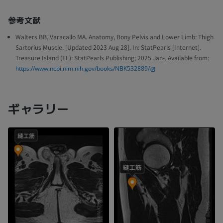
参考文献
Walters BB, Varacallo MA. Anatomy, Bony Pelvis and Lower Limb: Thigh
Sartorius Muscle. [Updated 2023 Aug 28]. In: StatPearls [Internet].
Treasure Island (FL): StatPearls Publishing; 2025 Jan-. Available from:
https://www.ncbi.nlm.nih.gov/books/NBK532889/
ギャラリー