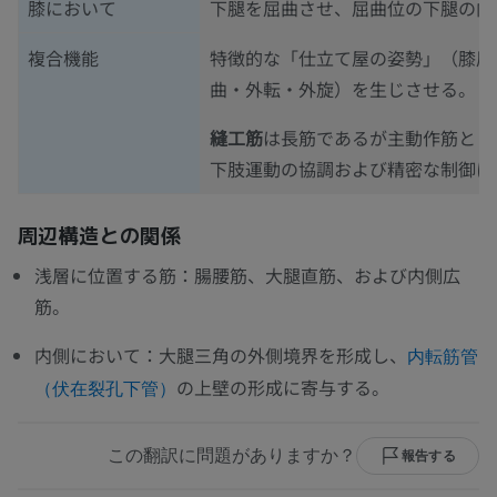
膝において
下腿を屈曲させ、屈曲位の下腿の内
複合機能
特徴的な「仕立て屋の姿勢」（膝屈
曲・外転・外旋）を生じさせる。
縫工筋
は長筋であるが主動作筋とし
下肢運動の協調および精密な制御に
周辺構造との関係
浅層に位置する筋：腸腰筋、大腿直筋、および内側広
筋。
内側において：大腿三角の外側境界を形成し、
内転筋管
の上壁の形成に寄与する。
（伏在裂孔下管）
この翻訳に問題がありますか？
報告する