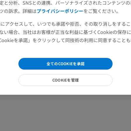
定と分析、SNSとの連携、パーソナライズされたコンテンツ
上肢
下肢
ツの訴求。詳細は
プライバシーポリシー
をご覧ください。
上肢MRI
下肢
ツールにアクセスして、いつでも承諾や拒否、その取り消しをする
MRI
イラストレー
ない場合、当社はお客様が正当な利益に基づくCookieの保存
プレミアム
プレミアム
Cookieを承諾」をクリックして同技術の利用に同意すること
肩関節MRI
下肢X線
MRI
X線画像
全てのCOOKIEを承諾
プレミアム
無料
COOKIEを管理
手関節MRI
下肢MRI
MRI
MRI
プレミアム
プレミアム
肘関節MRI
股関節MRI
MRI
MRI