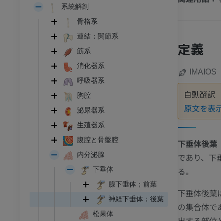
系統解剖
骨格系
連結；関節系
定義
筋系
消化器系
IMAIOS
呼吸器系
自動翻訳
胸腔
原文を表
泌尿器系
生殖器系
腹腔と骨盤腔
下垂体後葉
内分泌腺
であり、下
る。
下垂体
腺下垂体；前葉
下垂体後葉
神経下垂体；後葉
の集合体で
松果体
出する部位