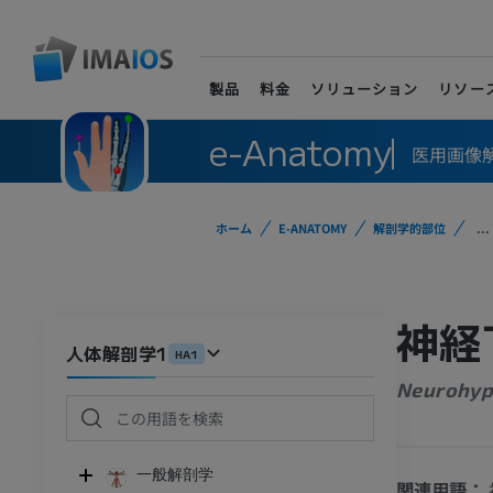
製品
料金
ソリューション
リソー
e-Anatomy
医用画像
ホーム
E-ANATOMY
解剖学的部位
...
神経
人体解剖学1
HA1
Neurohyp
一般解剖学
関連用語：