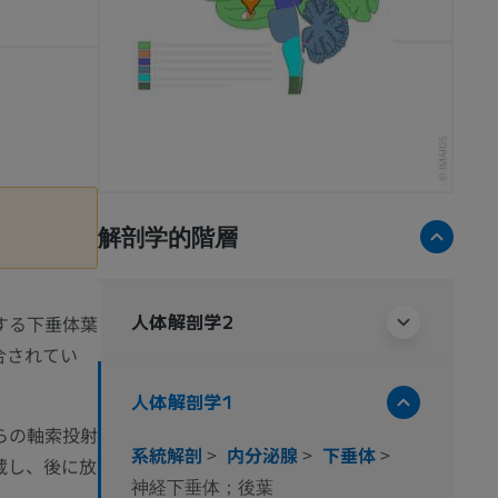
解剖学的階層
人体解剖学2
する下垂体葉
合されてい
人体解剖学1
らの軸索投射
系統解剖
>
内分泌腺
>
下垂体
>
蔵し、後に放
神経下垂体；後葉