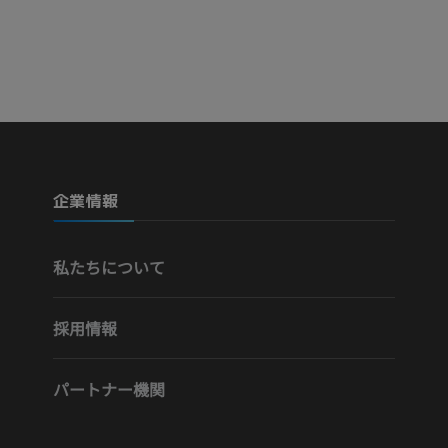
無料
プレミアム
Visible Human Project
下肢CTA
写真
CT
プレミアム
プレミアム
下腿（動脈・
企業情報
CT
無料
私たちについて
下肢動脈造影
血管造影
採用情報
無料
パートナー機関