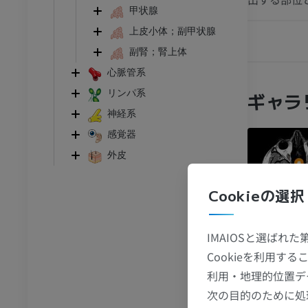
甲状腺
上皮小体；副甲状腺
副腎；腎上体
心脈管系
リンパ系
ギャラ
神経系
感覚器
外皮
Cookieの選択
IMAIOSと選ばれ
Cookieを利用
利用・地理的位置デ
次の目的のために処