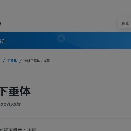
ス
解剖
下垂体
神経下垂体；後葉
下垂体
ophysis
神経下垂体；後葉