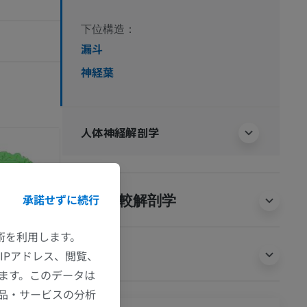
下位構造：
漏斗
神経葉
人体神経解剖学
承諾せずに続行
動物の比較解剖学
技術を利用します。
翻訳
IPアドレス、閲覧、
ます。このデータは
品・サービスの分析