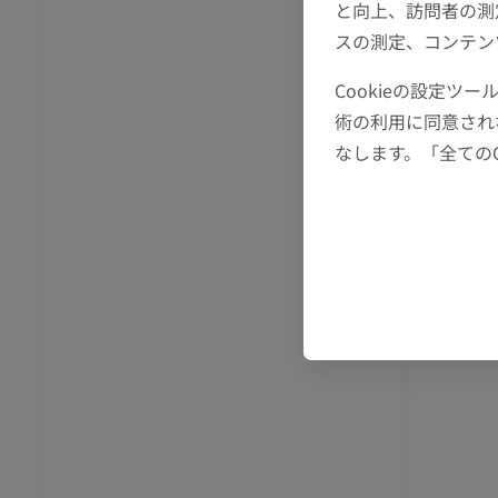
と向上、訪問者の測
足首 - 足
スの測定、コンテン
I
足根MRI
Cookieの設定
MRI
術の利用に同意され
アム
プレミアム
なします。「全ての
CT関節造影
前足MRI
節造影
MRI
アム
プレミアム
RI
下肢MRI
MRI
アム
プレミアム
線
下肢X線
像
X線画像