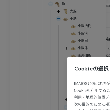
脳
両
大脳
小脳
小脳活樹
小脳溝
小脳回
小脳体
Th
(2
後外側裂
ht
片葉小節葉
Cookieの選択
小脳谷
橋小脳
IMAIOSと選ばれ
脊髄小脳
Cookieを利用
前庭小脳
利用・地理的位置デ
小脳半球
次の目的のために処
小脳虫部