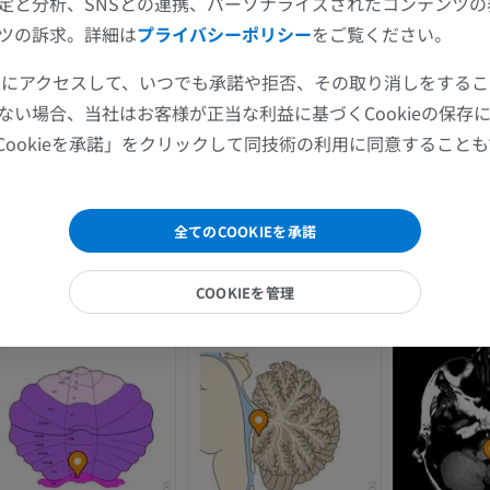
定と分析、SNSとの連携、パーソナライズされたコンテンツ
上肢
下肢
ツの訴求。詳細は
プライバシーポリシー
をご覧ください。
上肢MRI
下肢
ツールにアクセスして、いつでも承諾や拒否、その取り消しをする
MRI
イラストレー
ない場合、当社はお客様が正当な利益に基づくCookieの保存
プレミアム
プレミアム
Cookieを承諾」をクリックして同技術の利用に同意すること
肩関節MRI
下肢X線
MRI
X線画像
全てのCOOKIEを承諾
プレミアム
無料
COOKIEを管理
手関節MRI
下肢MRI
MRI
MRI
プレミアム
プレミアム
肘関節MRI
股関節MRI
MRI
MRI