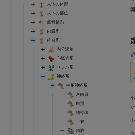
人体の体部
関
人体の部位
筋骨格系
内臓系
統合系
内分泌腺
心脈管系
リンパ系
神経系
中枢神経系
灰白質
小
白質
か
網様体
小
上衣
髄膜
後