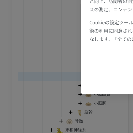
と向上、訪問者の測
足首 - 足
小脳小舌
スの測定、コンテン
中心小葉
I
足根MRI
Cookieの設定
山頂
MRI
術の利用に同意され
山腹
アム
プレミアム
なします。「全ての
虫部葉
虫部隆起
CT関節造影
前足MRI
節造影
MRI
虫部錐体
虫部垂
アム
プレミアム
虫部小節
RI
下肢MRI
小脳灰白質
MRI
小脳白質
アム
プレミアム
小脳脚
脳幹
線
下肢X線
脊髄
像
X線画像
末梢神経系