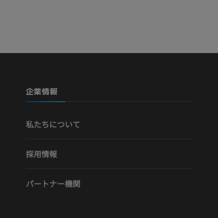
Visible Human Project
下肢CTA
写真
CT
プレミアム
プレミアム
下腿（動脈・
企業情報
CT
無料
私たちについて
下肢動脈造影
血管造影
採用情報
無料
パートナー機関