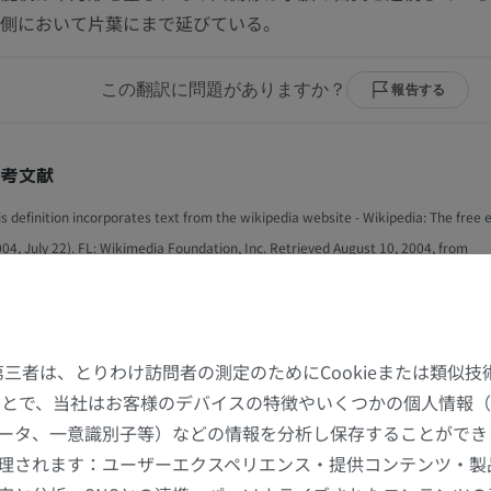
側において片葉にまで延びている。
この翻訳に問題がありますか？
報告する
参考文献
is definition incorporates text from the wikipedia website - Wikipedia: The free 
004, July 22). FL: Wikimedia Foundation, Inc. Retrieved August 10, 2004, from
tp://www.wikipedia.org
ギャラリー
た第三者は、とりわけ訪問者の測定のためにCookieまたは類似
することで、当社はお客様のデバイスの特徴やいくつかの個人情報（
ータ、一意識別子等）などの情報を分析し保存することができ
理されます：ユーザーエクスペリエンス・提供コンテンツ・製