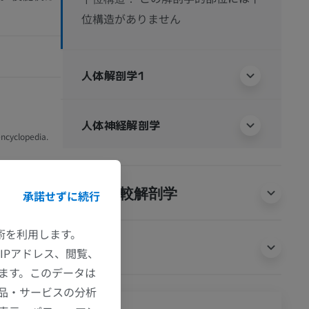
位構造がありません
人体解剖学1
人体神経解剖学
encyclopedia.
動物の比較解剖学
承諾せずに続行
技術を利用します。
翻訳
IPアドレス、閲覧、
ます。このデータは
品・サービスの分析