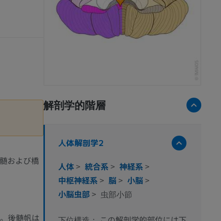
解剖学的階層
人体解剖学2
髄および橋
人体
>
統合系
>
神経系
>
中枢神経系
>
脳
>
小脳
>
小脳虫部
>
虫部小節
。後髄帆は
この解剖学的部位には下
下位構造：