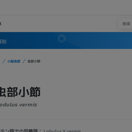
ス
解剖
小脳虫部
虫部小節
虫部小節
odulus vermis
テン語での同義語：
Lobulus X vermis