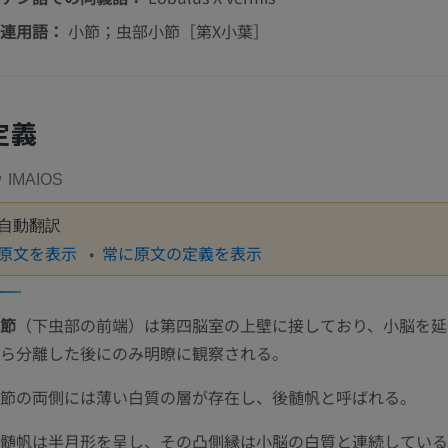
連用語：
小節；虫部小節［第X小葉］
定義
IMAIOS
自動翻訳
原文を表示
常に原文の定義を表示
節
（下虫部の前端）は第四脳室の上壁に接しており、小脳を延
ら分離した後にのみ明瞭に観察される。
節の両側には薄い白質の層が存在し、後髄帆と呼ばれる。
髄帆は半月形を呈し、その凸側縁は小脳の白質と連続している