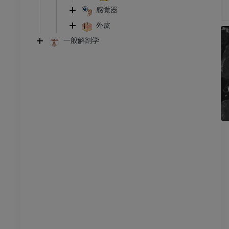
無料
感覚器
外皮
下肢
トレーション
イラストレーション
一般解剖学
アム
プレミアム
足根および足部のCT
CT
プレミアム