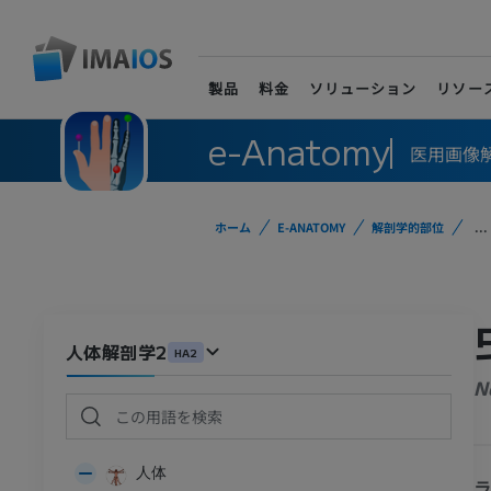
製品
料金
ソリューション
リソー
e-Anatomy
医用画像
ホーム
E-ANATOMY
解剖学的部位
...
人体解剖学2
HA2
N
人体
ラ