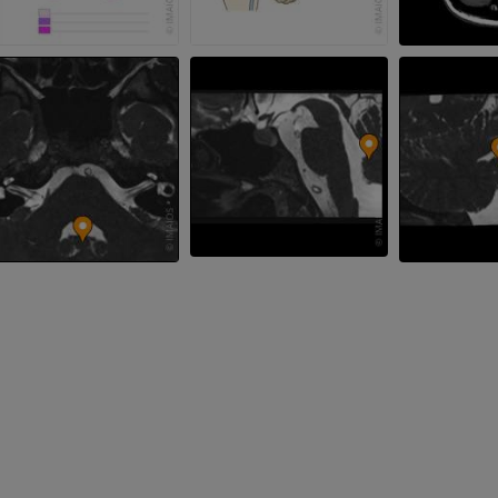
プレミアム
プレミアム
手部MRI
膝 MRI
MRI
MRI
プレミアム
プレミアム
上肢X線
膝関節CT関
X線画像
CT関節造影
プレミアム
プレミアム
上肢
足関節・後足
イラストレーション
MRI
プレミアム
プレミアム
上肢動脈造影
前足MRI
血管造影
MRI
無料
プレミアム