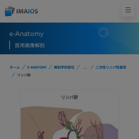
e-Anatomy
医用画像解剖
ホーム
E-ANATOMY
解剖学的部位
...
二次性リンパ性器官
リンパ節