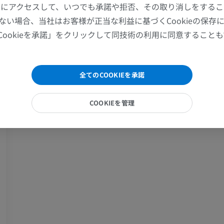
ツールにアクセスして、いつでも承諾や拒否、その取り消しをする
ない場合、当社はお客様が正当な利益に基づくCookieの保存
肩関節MRI
下肢X線
Cookieを承諾」をクリックして同技術の利用に同意すること
MRI
X線画像
プレミアム
無料
全てのCOOKIEを承諾
手関節MRI
下肢MRI
MRI
MRI
COOKIEを管理
プレミアム
プレミアム
肘関節MRI
股関節MRI
MRI
MRI
プレミアム
プレミアム
手部MRI
膝 MRI
MRI
MRI
プレミアム
プレミアム