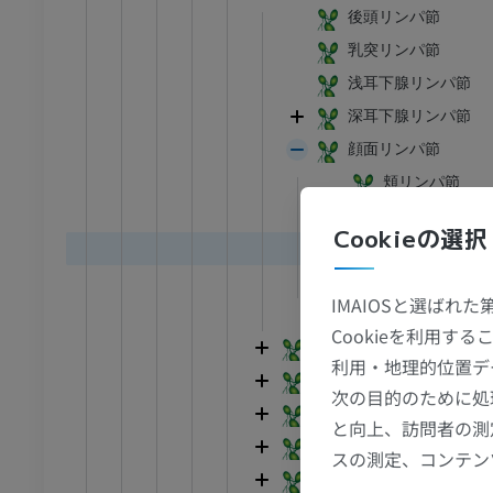
後頭リンパ節
乳突リンパ節
浅耳下腺リンパ節
深耳下腺リンパ節
顔面リンパ節
頬リンパ節
鼻唇リンパ節
Cookieの選択
頬筋リンパ節
下顎リンパ節
IMAIOSと選ばれ
舌リンパ節
Cookieを利用
頸のリンパ節
足首 - 足
利用・地理的位置デ
上肢のリンパ節
次の目的のために処
胸部のリンパ節
I
足根MRI
と向上、訪問者の測
腹部のリンパ節
MRI
スの測定、コンテン
下肢のリンパ節
アム
プレミアム