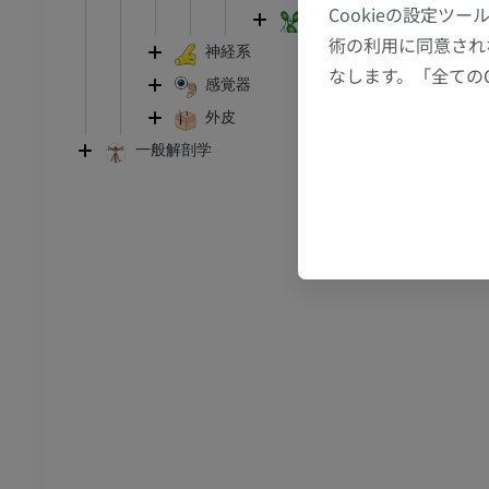
Cookieの設定
骨盤のリンパ節
術の利用に同意され
CT関節造影
前足MRI
神経系
なします。「全ての
節造影
MRI
感覚器
アム
プレミアム
外皮
一般解剖学
RI
下肢MRI
MRI
アム
プレミアム
線
下肢X線
像
X線画像
無料
下肢
トレーション
イラストレーション
アム
プレミアム