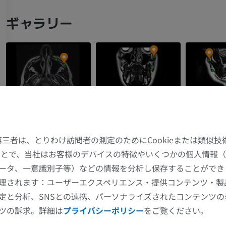
ギャラリー
た第三者は、とりわけ訪問者の測定のためにCookieまたは類似
することで、当社はお客様のデバイスの特徴やいくつかの個人情報（
上肢
下肢
ータ、一意識別子等）などの情報を分析し保存することができ
理されます：ユーザーエクスペリエンス・提供コンテンツ・製
上肢MRI
下肢
定と分析、SNSとの連携、パーソナライズされたコンテンツ
MRI
イラストレー
ツの訴求。詳細は
プライバシーポリシー
をご覧ください。
プレミアム
プレミアム