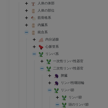
人体の体部
人体の部位
筋骨格系
内臓系
統合系
内分泌腺
心脈管系
リンパ系
一次性リンパ性器官
二次性リンパ性器官
脾臓
リンパ性咽頭輪
リンパ節
リンパ節
頭のリンパ節