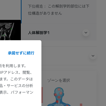
この解剖学的部位には下
下位構造：
位構造がありません
人体解剖学1
承諾せずに続行
翻訳
技術を利用します。
IPアドレス、閲覧、
全身
ます。このデータは
ゾーンを選択
品・サービスの分析
の表示、パフォーマン
ション