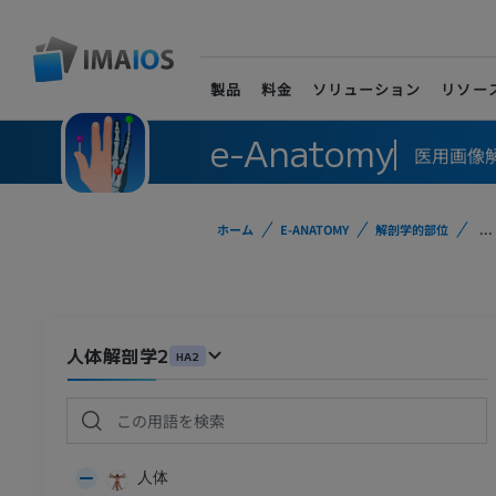
製品
料金
ソリューション
リソー
e-Anatomy
医用画像
ホーム
E-ANATOMY
解剖学的部位
...
人体解剖学2
HA2
人体