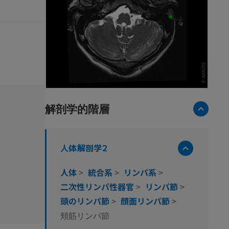
解剖学的階層
人体解剖学2
人体
>
統合系
>
リンパ系
>
二次性リンパ性器官
>
リンパ節
>
頭のリンパ節
>
顔面リンパ節
>
頬筋リンパ節