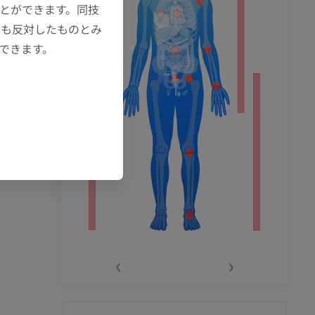
ことができます。同技
にも反対したものとみ
もできます。
‹
›