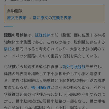
自動翻訳
原文を表示
常に原文の定義を表示
延髄の弓状核
は、
の前（腹側）面に位置する神経
延髄錐体
細胞体の小集団である。これらの核は、腹側橋に存在する
と相同であると考えられており、大脳と小脳の間のフ
橋核
ィードバック回路において重要な役割を果たしている。
弓状核
から起始する遠心性線維は
を形成し、
前外弓状線維
延髄の外表面を横断して下小脳脚を介して小脳と連絡す
る。前外弓状線維は大脳皮質と小脳を結ぶ神経回路の構成
要素であるが、
とは別個のものである。前外弓
橋小脳線維
状線維は延髄の弓状核から起始し下小脳脚を利用するのに
対し、橋小脳線維は皮質橋小脳路の一部をなし、橋の橋核
から起始して中小脳脚を介して小脳に到達する。