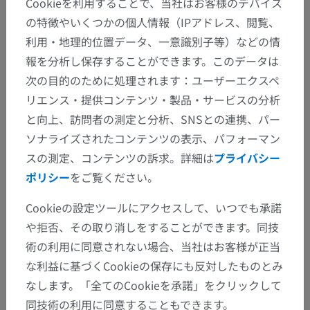
Cookieを利用することで、当社はお客様のデバイス
の特徴やいくつかの個人情報（IPアドレス、閲覧、
利用・地理的位置データ、一意識別子等）などの情
報を分析し保存することができます。このデータは
次の目的のために処理されます：ユーザーエクスペ
解剖学的階層
リエンス・提供コンテンツ・製品・サービスの分析
と向上、訪問者の測定と分析、SNSとの連携、パー
ソナライズされたコンテンツの表示、パフォーマン
人体解剖学2
スの測定、コンテンツの訴求。詳細は
プライバシー
ポリシー
をご覧ください。
人体解剖学1
Cookieの設定ツールにアクセスして、いつでも承諾
系統解剖
>
神経系
>
中枢神経系
>
脳
>
菱脳
>
や拒否、その取り消しをすることができます。同技
髄脳；延髄；球
>
灰白質
>
弓状核
術の利用に同意されない場合、当社はお客様が正当
な利益に基づくCookieの保存にも反対したものとみ
この解剖学的部位には下位構造がありま
下位構造：
なします。「全てのCookieを承諾」をクリックして
せん
同技術の利用に同意することもできます。