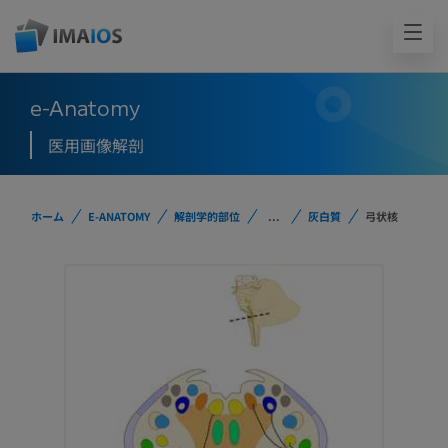
e-Anatomy
医用画像解剖
ホーム
E-ANATOMY
解剖学的部位
...
灰白質
弓状核