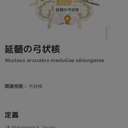
延髄の弓状核
Nucleus arcuatus medullae oblongatae
関連用語：
弓状核
定義
Muhammad A. Javaid