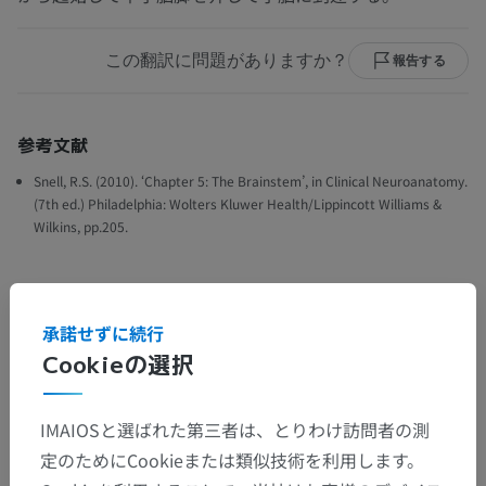
この翻訳に問題がありますか？
報告する
参考文献
Snell, R.S. (2010). ‘Chapter 5: The Brainstem’, in Clinical Neuroanatomy.
(7th ed.) Philadelphia: Wolters Kluwer Health/Lippincott Williams &
Wilkins, pp.205.
ギャラリー
承諾せずに続行
Cookieの選択
IMAIOSと選ばれた第三者は、とりわけ訪問者の測
定のためにCookieまたは類似技術を利用します。