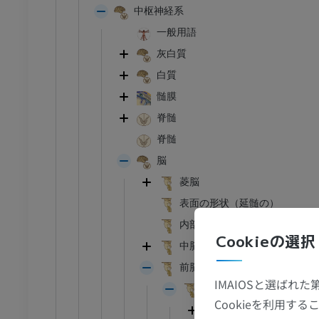
中枢神経系
一般用語
灰白質
白質
髄膜
足首 - 足
脊髄
脊髄
I
足根MRI
MRI
脳
菱脳
アム
プレミアム
表面の形状（延髄の）
CT関節造影
前足MRI
内部特徴
Cookieの選択
節造影
MRI
中脳
アム
プレミアム
前脳
IMAIOSと選ばれ
間脳
RI
下肢MRI
Cookieを利用
視床上部