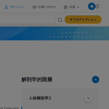
サインイン
お問い合わせ
言語
サブスクリプション
解剖学的階層
人体解剖学2
 lateralis