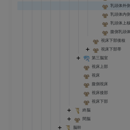
乳頭体外
乳頭体内
乳頭体上
腹側乳頭
視床下部後核
視床下部帯
第三脳室
視床上部
視床
腹側視床
視床後部
視床下部
終脳
間脳
脳幹