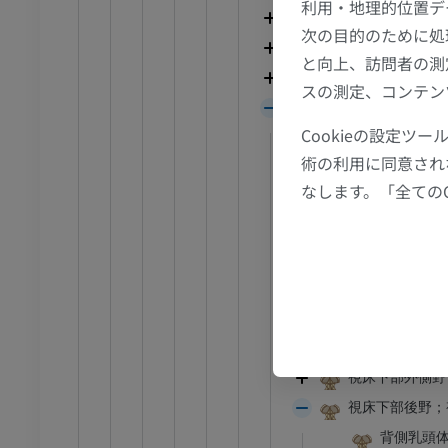
MRI
利用・地理的位置デ
視床；背側視床
次の目的のために処
アム
プレミアム
腹側視床
と向上、訪問者の測
視床後部
線
下肢X線
スの測定、コンテン
視床下部
像
X線画像
Cookieの設定
乳頭体
無料
術の利用に同意され
視神経交叉；視
なします。「全ての
下肢
視索
トレーション
イラストレーション
視索前野；視索
アム
プレミアム
灰白隆起
視床下部前野
足根および足部のCT
視床下部背側野
CT
視床下部中間野
プレミアム
視床下部外側野
視床下部後野；
背側乳頭