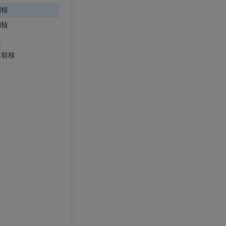
側核
プレミアム
プレミアム
側核
上肢動脈造影
前足MRI
核
血管造影
MRI
体前核
無料
プレミアム
Visible Human Project
下肢CTA
写真
CT
プレミアム
プレミアム
下腿（動脈・
CT
無料
下肢動脈造影
血管造影