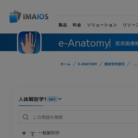
製品
料金
ソリューション
リソー
e-Anatomy
医用画像
ホーム
E-ANATOMY
解剖学的部位
...
人体解剖学1
HA1
一般解剖学