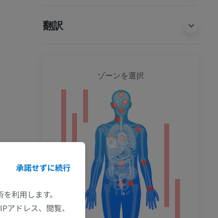
翻訳
全身
ゾーンを選択
ション
承諾せずに続行
技術を利用します。
IPアドレス、閲覧、