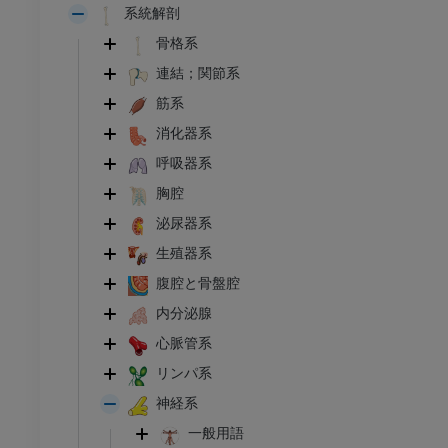
系統解剖
骨格系
連結；関節系
筋系
消化器系
呼吸器系
胸腔
泌尿器系
生殖器系
腹腔と骨盤腔
内分泌腺
心脈管系
リンパ系
神経系
一般用語