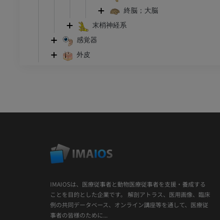
終脳；大脳
末梢神経系
感覚器
外皮
IMAIOSは、医療従事者と動物医療従事者を支援・養成する
ことを目的とした企業です。 解剖アトラス、医用画像、臨床
例の共同データベース、オンライン講座等を通して、医療従
事者の皆様のために...