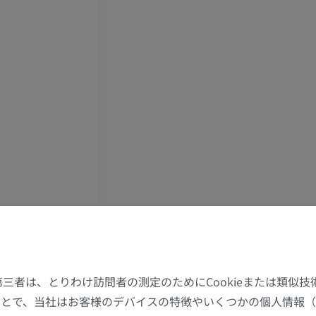
上肢
下肢
上肢MRI
下肢
MRI
イラストレー
プレミアム
プレミアム
肩関節MRI
下肢X線
MRI
X線画像
プレミアム
無料
た第三者は、とりわけ訪問者の測定のためにCookieまたは類似
手関節MRI
下肢MRI
することで、当社はお客様のデバイスの特徴やいくつかの個人情報（