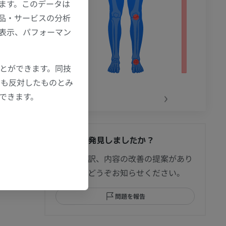
ます。このデータは
品・サービスの分析
の表示、パフォーマン
ことができます。同技
にも反対したものとみ
‹
›
もできます。
間違いを発見しましたか？
節造影
修正や翻訳、内容の改善の提案があり
ましたらどうぞお知らせください。
問題を報告
部MRI