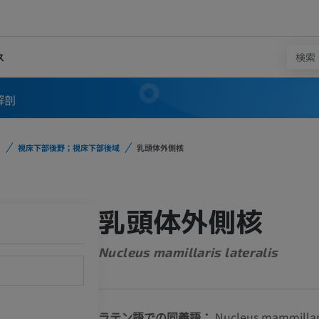
ス
解剖
視床下部後野；視床下部後域
乳頭体外側核
乳頭体外側核
Nucleus mamillaris lateralis
ラテン語での同義語：
Nucleus mammillaris