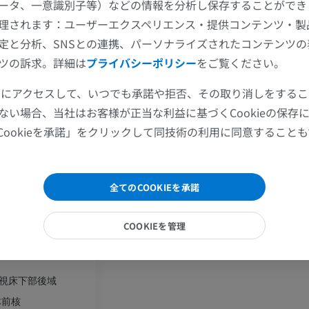
MRI
MRI
ータ、一意識別子等）などの情報を分析し保存することができ
理されます：ユーザーエクスペリエンス・提供コンテンツ・製
プレミアム
プレミアム
定と分析、SNSとの連携、パーソナライズされたコンテンツ
肘関節MRI
股関節MRI
ツの訴求。詳細は
プライバシーポリシー
をご覧ください。
MRI
MRI
ツールにアクセスして、いつでも承諾や拒否、その取り消しをする
プレミアム
プレミアム
ない場合、当社はお客様が正当な利益に基づくCookieの保存
交叉
Cookieを承諾」をクリックして同技術の利用に同意すること
手部MRI
膝 MRI
MRI
MRI
前域
プレミアム
プレミアム
全てのCOOKIEを承諾
上肢X線
膝関節CT関
；視床下部背側域
COOKIEを管理
X線画像
CT関節造影
；視床下部中間域
プレミアム
プレミアム
視床下部後域
上肢
足関節・後足
体前核
イラストレーション
MRI