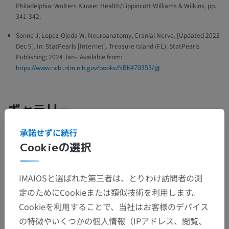
Philadelphia: Wolters Kluwer Health/Lippincott Williams & Wilkins, pp.
341-342.
Sonne J, Lopez-Ojeda W. Neuroanatomy, Cranial Nerve. [Updated 2022
Dec 9]. In: StatPearls [Internet]. Treasure Island (FL): StatPearls
Publishing; 2024 Jan-. Available from:
https://www.ncbi.nlm.nih.gov/books/NBK470353/
ギャラリー
承諾せずに続行
Cookieの選択
IMAIOSと選ばれた第三者は、とりわけ訪問者の測
定のためにCookieまたは類似技術を利用します。
Cookieを利用することで、当社はお客様のデバイス
の特徴やいくつかの個人情報（IPアドレス、閲覧、