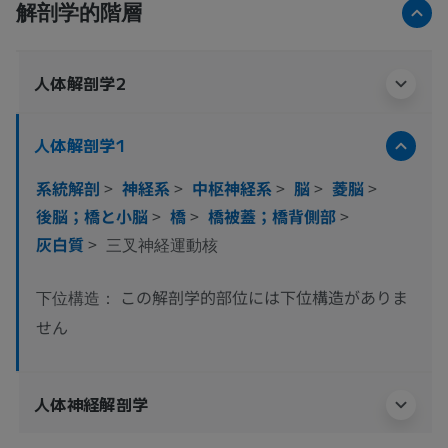
解剖学的階層
人体解剖学2
人体解剖学1
系統解剖
>
神経系
>
中枢神経系
>
脳
>
菱脳
>
後脳；橋と小脳
>
橋
>
橋被蓋；橋背側部
>
灰白質
>
三叉神経運動核
この解剖学的部位には下位構造がありま
下位構造：
せん
人体神経解剖学