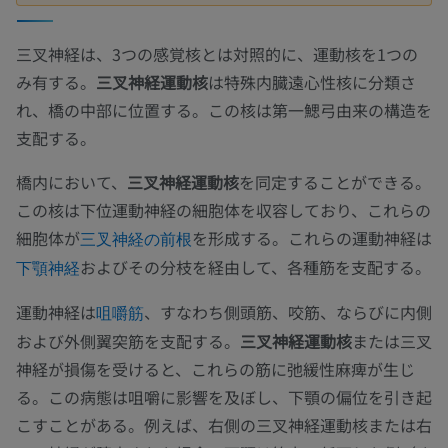
三叉神経は、3つの感覚核とは対照的に、運動核を1つの
み有する。
三叉神経運動核
は特殊内臓遠心性核に分類さ
れ、橋の中部に位置する。この核は第一鰓弓由来の構造を
支配する。
橋内において、
三叉神経運動核
を同定することができる。
この核は下位運動神経の細胞体を収容しており、これらの
細胞体が
を形成する。これらの運動神経は
三叉神経の前根
およびその分枝を経由して、各種筋を支配する。
下顎神経
運動神経は
、すなわち側頭筋、咬筋、ならびに内側
咀嚼筋
および外側翼突筋を支配する。
三叉神経運動核
または三叉
神経が損傷を受けると、これらの筋に弛緩性麻痺が生じ
る。この病態は咀嚼に影響を及ぼし、下顎の偏位を引き起
こすことがある。例えば、右側の三叉神経運動核または右