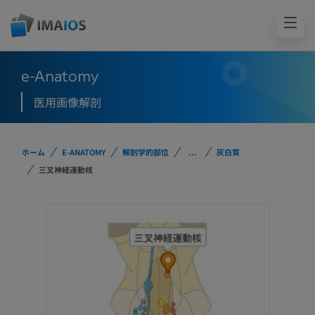
e-Anatomy
医用画像解剖
ホーム
E-ANATOMY
解剖学的部位
...
灰白質
三叉神経運動核