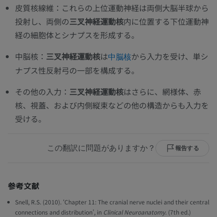
皮質核線維：これらの上位運動神経は両側大脳半球から
投射し、両側の
三叉神経運動核
内に位置する下位運動神
経の細胞体とシナプスを形成する。
中脳核：
三叉神経運動核
は
から入力を受け、単シ
中脳核
ナプス性反射弓の一部を構成する。
その他の入力：
三叉神経運動核
はさらに、網様体、赤
核、視蓋、および内側縦束などの他の構造からも入力を
受ける。
この翻訳に問題がありますか？
報告する
参考文献
Snell, R.S. (2010). ‘Chapter 11: The cranial nerve nuclei and their central
connections and distribution’, in
Clinical Neuroanatomy
. (7th ed.)