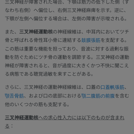
三叉神経が障害された場合、下顎は筋力の低下した側（す
なわち右側）へ偏位し、右側三叉神経麻痺を示す。逆に、
下顎が左側へ偏位する場合は、左側の障害が示唆される。
また、
三叉神経運動核
の神経線維は、中耳内においてツチ
骨と呼ばれる骨性耳小骨に連結する
を支配する。
鼓膜張筋
この筋は重要な機能を担っており、音波に対する過剰な振
動を防ぐためにツチ骨の運動を調節する。三叉神経の運動
神経が障害されると、音が過度に大きくかつ不快に聞こえ
る病態である聴覚過敏を来すことがある。
さらに、三叉神経の運動神経線維は、口蓋の
、
口蓋帆張筋
、および口の底部における
を含む
顎舌骨筋
顎二腹筋の前腹
他のいくつかの筋も支配する。
三叉神経運動核
への求心性入力には以下のものが含まれ
る
：