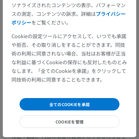
ソナライズされたコンテンツの表示、パフォーマン
頸静脈小体
スの測定、コンテンツの訴求。詳細は
プライバシー
大動脈肺動脈傍神経節
ポリシー
をご覧ください。
大動脈傍体
Cookieの設定ツールにアクセスして、いつでも承諾
尾骨小体
や拒否、その取り消しをすることができます。同技
術の利用に同意されない場合、当社はお客様が正当
な利益に基づくCookieの保存にも反対したものとみ
人体解剖学1
なします。「全てのCookieを承諾」をクリックして
同技術の利用に同意することもできます。
翻訳
全てのCOOKIEを承諾
COOKIEを管理
間違いを発見しましたか？
修正や翻訳、内容の改善の提案がありましたらどう