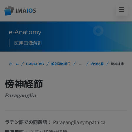
e-Anatomy
医用画像解剖
ホーム
E-ANATOMY
解剖学的部位
...
内分泌腺
傍神経節
傍神経節
Paraganglia
ラテン語での同義語：
Paraganglia sympathica