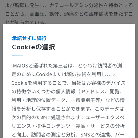
よび胸郭に発生し、カテコールアミン分泌性を特徴とする
ことから、高血圧、動悸、頭痛などの臨床症状をきたすこ
とが知られている。
承諾せずに続行
この翻訳に問題がありますか？
報告する
Cookieの選択
IMAIOSと選ばれた第三者は、とりわけ訪問者の測
定のためにCookieまたは類似技術を利用します。
解剖学的階層
Cookieを利用することで、当社はお客様のデバイス
の特徴やいくつかの個人情報（IPアドレス、閲覧、
人体解剖学2
利用・地理的位置データ、一意識別子等）などの情
報を分析し保存することができます。このデータは
人体
>
統合系
>
内分泌腺
>
傍神経節
次の目的のために処理されます：ユーザーエクスペ
リエンス・提供コンテンツ・製品・サービスの分析
下位構造：
と向上、訪問者の測定と分析、SNSとの連携、パー
頸動脈小体