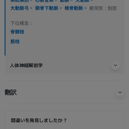
大動脈弓
>
鎖骨下動脈
>
椎骨動脈
>
横突部；頸部
下位構造：
脊髄枝
筋枝
人体神経解剖学
翻訳
間違いを発見しましたか？