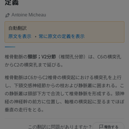
定義
Antoine Micheau
自動翻訳
原文を表示
常に原文の定義を表示
椎骨動脈の
頸部；V2分節
（椎間孔分節）は、C6の横突孔
からC2の横突孔まで延びる。
椎骨動脈はC6からC2椎骨の横突起における横突孔を上行
し、下頸交感神経節からの枝および静脈叢に囲まれる。こ
の静脈叢は頸部下方で合流して椎骨静脈を形成する。頸神
経の神経幹の前方に位置し、軸椎の横突起に至るまでほぼ
垂直の走行をとる。
この翻訳に問題がありますか？
報告する