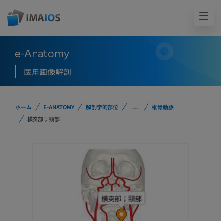
e-Anatomy
医用画像解剖
ホーム
E-ANATOMY
解剖学的部位
...
椎骨動脈
横突部；頸部