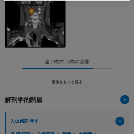
全19枚中15枚の画像
画像をもっと見る
解剖学的階層
人体解剖学1
系統解剖
>
心脈管系
>
動脈
>
大動脈
>