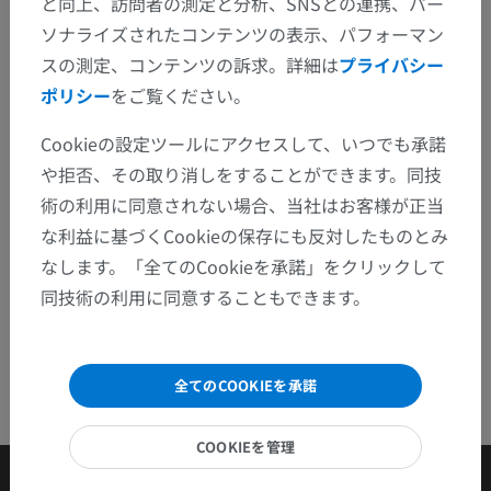
と向上、訪問者の測定と分析、SNSとの連携、パー
修正や翻訳、内容の改善の提案がありましたらどう
ソナライズされたコンテンツの表示、パフォーマン
ぞお知らせください。
スの測定、コンテンツの訴求。詳細は
プライバシー
ポリシー
をご覧ください。
問題を報告
Cookieの設定ツールにアクセスして、いつでも承諾
や拒否、その取り消しをすることができます。同技
アプリを入手
術の利用に同意されない場合、当社はお客様が正当
な利益に基づくCookieの保存にも反対したものとみ
なします。「全てのCookieを承諾」をクリックして
同技術の利用に同意することもできます。
全てのCOOKIEを承諾
COOKIEを管理