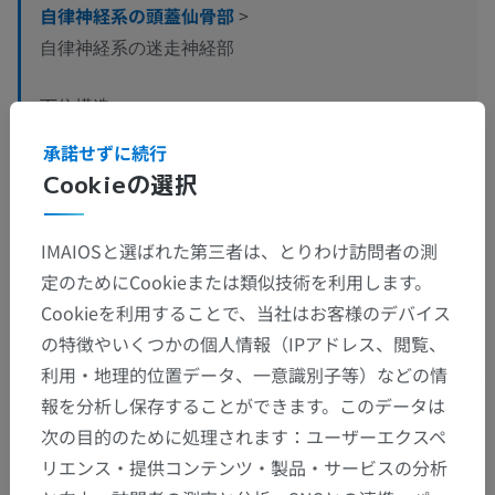
自律神経系の頭蓋仙骨部
>
自律神経系の迷走神経部
下位構造：
前迷走神経幹
承諾せずに続行
後迷走神経幹
Cookieの選択
IMAIOSと選ばれた第三者は、とりわけ訪問者の測
人体神経解剖学
定のためにCookieまたは類似技術を利用します。
Cookieを利用することで、当社はお客様のデバイス
の特徴やいくつかの個人情報（IPアドレス、閲覧、
翻訳
利用・地理的位置データ、一意識別子等）などの情
報を分析し保存することができます。このデータは
次の目的のために処理されます：ユーザーエクスペ
リエンス・提供コンテンツ・製品・サービスの分析
間違いを発見しましたか？