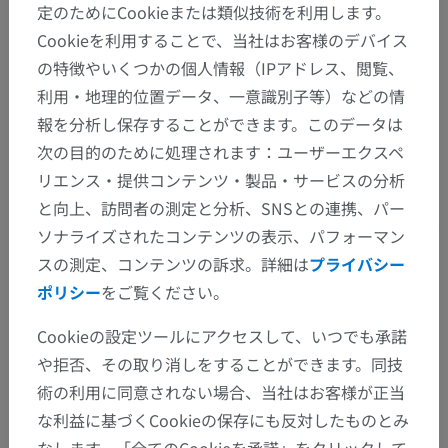
定のためにCookieまたは類似技術を利用します。
この解剖学的部位には下位構造がありま
下位構造：
Cookieを利用することで、当社はお客様のデバイス
せん
の特徴やいくつかの個人情報（IPアドレス、閲覧、
利用・地理的位置データ、一意識別子等）などの情
人体神経解剖学
報を分析し保存することができます。このデータは
次の目的のために処理されます：ユーザーエクスペ
リエンス・提供コンテンツ・製品・サービスの分析
と向上、訪問者の測定と分析、SNSとの連携、パー
動物の比較解剖学
ソナライズされたコンテンツの表示、パフォーマン
スの測定、コンテンツの訴求。詳細は
プライバシー
ポリシー
をご覧ください。
翻訳
Cookieの設定ツールにアクセスして、いつでも承諾
や拒否、その取り消しをすることができます。同技
術の利用に同意されない場合、当社はお客様が正当
間違いを発見しましたか？
な利益に基づくCookieの保存にも反対したものとみ
修正や翻訳、内容の改善の提案がありましたらどう
なします。「全てのCookieを承諾」をクリックして