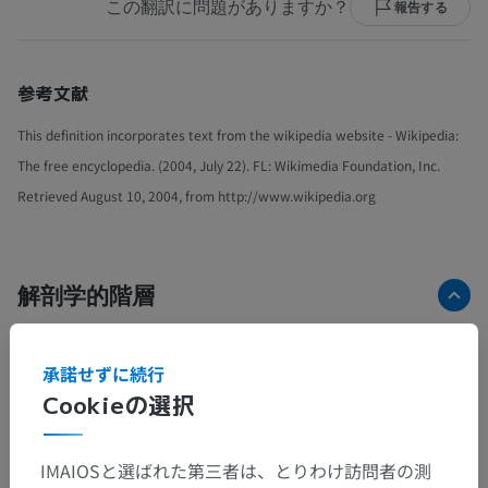
この翻訳に問題がありますか？
報告する
参考文献
This definition incorporates text from the wikipedia website - Wikipedia:
The free encyclopedia. (2004, July 22). FL: Wikimedia Foundation, Inc.
Retrieved August 10, 2004, from http://www.wikipedia.org
解剖学的階層
人体解剖学1
承諾せずに続行
Cookieの選択
系統解剖
>
神経系
>
中枢神経系
>
脳
>
中脳
>
［広義の］大脳脚
>
中脳被蓋
>
白質
>
上小脳脚
IMAIOSと選ばれた第三者は、とりわけ訪問者の測