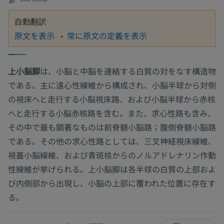
自動翻訳
原文を表示
常に原文の定義を表示
上小脳脚
は、小脳と中脳を連絡する白質の対をなす構造物
である。主に遠心性線維から構成され、小脳半球から対側
の視床へと走行する小脳視床路、および小脳半球から赤核
へと走行する小脳赤核路を含む。また、求心性路も含み、
その中で最も顕著なものは前脊髄小脳路；腹側脊髄小脳路
である。その他の求心性路としては、三叉神経視床線維、
視蓋小脳線維、および青斑核からのノルアドレナリン作動
性線維が挙げられる。上小脳脚は各半球の白質の上部およ
び内側部から出現し、小脳の上部に覆われた位置に存在す
る。