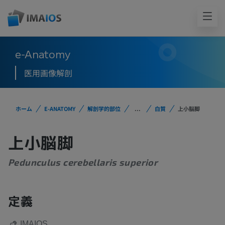
e-Anatomy
医用画像解剖
ホーム
E-ANATOMY
解剖学的部位
...
白質
上小脳脚
上小脳脚
Pedunculus cerebellaris superior
定義
IMAIOS