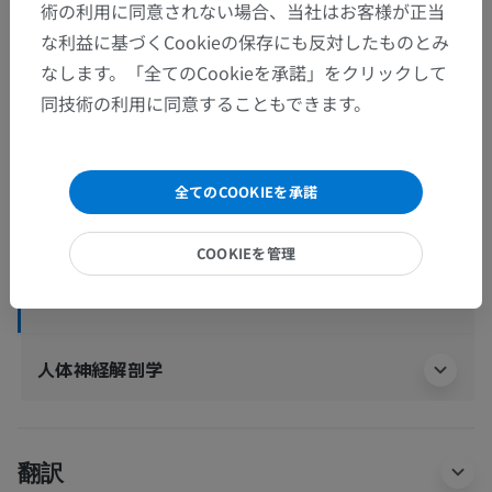
人体解剖学2
術の利用に同意されない場合、当社はお客様が正当
な利益に基づくCookieの保存にも反対したものとみ
人体解剖学1
なします。「全てのCookieを承諾」をクリックして
同技術の利用に同意することもできます。
系統解剖
>
心脈管系
>
動脈
>
脳動脈
>
脳底動脈
>
橋枝
全てのCOOKIEを承諾
下位構造：
内側枝；傍正中橋枝
COOKIEを管理
外側枝；回旋橋枝
人体神経解剖学
翻訳