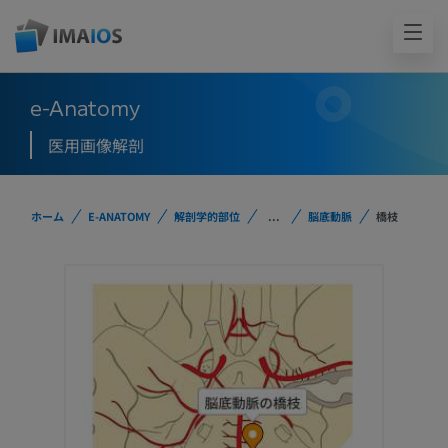
e-Anatomy
医用画像解剖
ホーム
E-ANATOMY
解剖学的部位
...
脳底動脈
橋枝