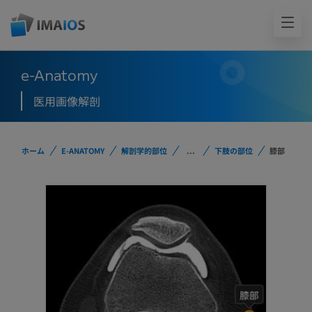
e-Anatomy
医用画像解剖
ホーム
E-ANATOMY
解剖学的部位
...
下肢の部位
膝部