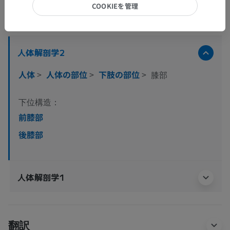
COOKIEを管理
解剖学的階層
人体解剖学2
人体
>
人体の部位
>
下肢の部位
>
膝部
下位構造：
前膝部
後膝部
人体解剖学1
翻訳