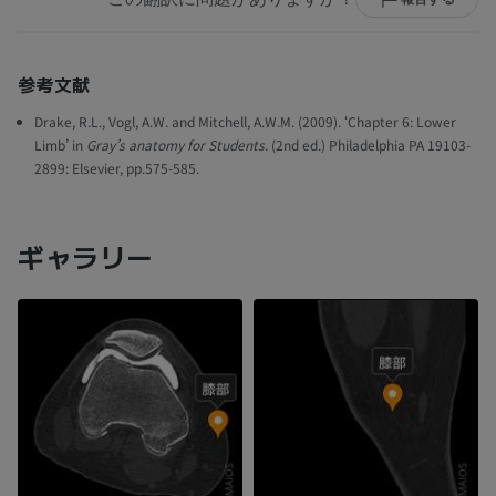
参考文献
Drake, R.L., Vogl, A.W. and Mitchell, A.W.M. (2009). ‘Chapter 6: Lower
Limb’ in
Gray’s anatomy for Students.
(2nd ed.) Philadelphia PA 19103-
2899: Elsevier, pp.575-585.
ギャラリー