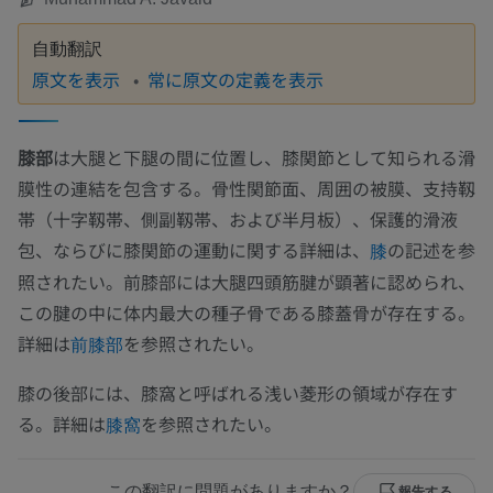
自動翻訳
原文を表示
常に原文の定義を表示
膝部
は大腿と下腿の間に位置し、膝関節として知られる滑
膜性の連結を包含する。骨性関節面、周囲の被膜、支持靱
帯（十字靱帯、側副靱帯、および半月板）、保護的滑液
包、ならびに膝関節の運動に関する詳細は、
の記述を参
膝
照されたい。前膝部には大腿四頭筋腱が顕著に認められ、
この腱の中に体内最大の種子骨である膝蓋骨が存在する。
詳細は
を参照されたい。
前膝部
膝の後部には、膝窩と呼ばれる浅い菱形の領域が存在す
る。詳細は
を参照されたい。
膝窩
この翻訳に問題がありますか？
報告する