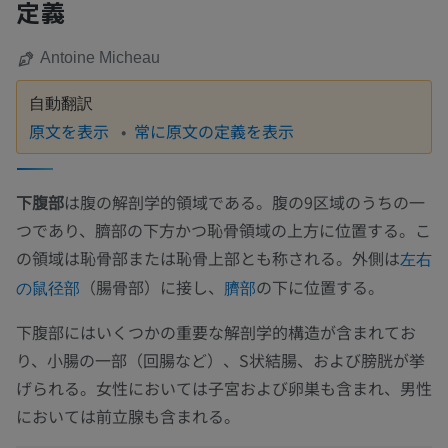
定義
Antoine Micheau
自動翻訳
原文を表示
常に原文の定義を表示
下腹部
は腹の解剖学的領域である。腹の9区域のうちの一
つであり、臍部の下方かつ恥骨領域の上方に位置する。こ
の領域は恥骨部または恥骨上部とも称される。外側は
左右
（腸骨部）に接し、
の下に位置する。
の鼠径部
臍部
下腹部にはいくつかの重要な解剖学的構造が含まれてお
り、小腸の一部（回腸など）、S状結腸、および膀胱が挙
げられる。女性においては子宮および卵巣も含まれ、男性
においては前立腺も含まれる。