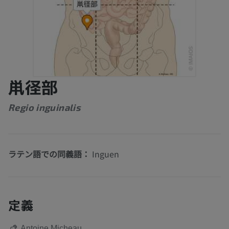
鼡径部
Regio inguinalis
ラテン語での同義語：
Inguen
定義
Antoine Micheau