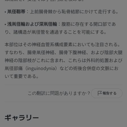
•
鼡径靱帯
：上前腸骨棘から恥骨結節にかけて走行する。
•
浅鼡径輪および深鼡径輪
：腹筋に存在する開口部であ
り、諸構造が鼡径管を通過することを可能にする。
本部位はその神経血管系構成要素においても注目される。
すなわち、腸骨鼡径神経、腸骨下腹神経、および陰部大腿
神経の陰部枝がこれに含まれ、これらは外科的処置および
鼡径部痛（inguinodynia）などの術後合併症の文脈にお
いて重要である。
この翻訳に問題がありますか？
報告する
ギャラリー