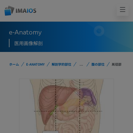
e-Anatomy
医用画像解剖
ホーム
E-ANATOMY
解剖学的部位
...
腹の部位
鼡径部