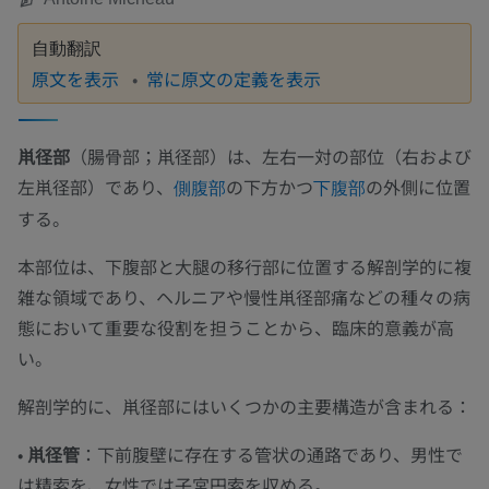
自動翻訳
原文を表示
常に原文の定義を表示
鼡径部
（腸骨部；鼡径部）は、左右一対の部位（右および
左鼡径部）であり、
の下方かつ
の外側に位置
側腹部
下腹部
する。
本部位は、下腹部と大腿の移行部に位置する解剖学的に複
雑な領域であり、ヘルニアや慢性鼡径部痛などの種々の病
態において重要な役割を担うことから、臨床的意義が高
い。
解剖学的に、鼡径部にはいくつかの主要構造が含まれる：
•
鼡径管
：下前腹壁に存在する管状の通路であり、男性で
は精索を、女性では子宮円索を収める。